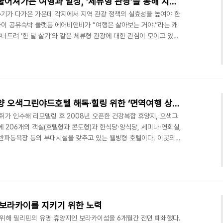
호텔앤레스토랑 - 경계가 허물어져가는 여행과 일상, ‘체류형 관광’을 통해 지역관광의 해답을 찾다
기가 다가온 가운데 각지에서 지역 관광 정책의 실효성을 높여야 한
사이 공유숙박 플랫폼 에어비앤비가 “여행은 살아보는 거야.”라는 캐
트려 ‘한 달 살기’와 같은 체류형 관광에 대한 관심이 모이고 있다.
 관광이 활발히 이뤄지고 있는 가운데 관광객들을 오래도록 머무르
, 관광객들의 주머니를 열게 할 중요 열쇠 평창동계올림픽 특수로 관
시설 경매 문제로 정신이 없다. 지난해 4월부터 1년 간 법원경매가
 만큼 어려움을 겪고 있는데 그 이유는 아이러니하게도 올..
호텔앤레스토랑 - 강원도 양양 오색그린야드호텔 해독·힐링 위한 ‘면역여행 상품’ 선봬
 인수해 리모델링 후 2008년 오픈한 건강복합 휴양지, 오색그
에 206개의 객실(호텔형과 콘도형)과 한식당·양식당, 세미나·연회실,
반파동욕장 등의 부대시설을 갖추고 있는 웰빙형 호텔이다. 이곳의
산온천과 알라리온천으로 구성돼 있는데, 탄산온천은 지하 470m
 철 등 인체에 유효한 성분을 다량 함유하고 있는 저온 온천(27℃)이
을 갖추고 있다. 또한 찜질방에는 8개의 테마방과 함께 천연황토와 제
막인 松불가마가 있는데, 공기순환장치가 설치된 실내(130..
 보라카이를 지키기 위한 노력
위해 필리핀의 유명 휴양지인 보라카이섬을 6개월간 전면 폐쇄했다.