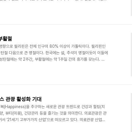
천 1993년 가족호텔 및 휴양지호텔(사학연금재단 운영)로 오픈, 운
 휴양지 호텔(서울송도병원 시니어타워 운영)로 재탄생한 오색그린야
해 공기도 맑고, 주변에는 피톤치드가 활발히 생성돼 면역증진에 좋은
호텔의 대표 시설로 손꼽히는 곳은 탄산온천. 지하 470m..
부활절
 영향으로 필리핀은 전체 인구의 80% 이상이 가톨릭이다. 필리핀인
탄절 다음으로 큰 명절이다. 한국에는 설, 추석이 명절이듯이 이들에
성탄절에는 약 2주간, 부활절에는 약 1주일 간의 휴가를 갖는다. 특
난주간에 목, 금요일은 공식 휴일이며, 월요일은 대통령령으로 휴일이라
이 많아 길게보면 9일간의 휴일을 갖는 셈이다. 이 기간에 부분의 상
업을 하지 않고(물론 보라카이 같이 100% 관광지 같은 곳은 대부분
 향하거나 집에서 쉬거나 여행을 가거나 교회나..
스 관광 활성화 기대
과 행복(Happiness)을 추구하는 새로운 관광 트렌드로 건강과 힐링(치
양, 뷰티(미용), 건강관리 등을 즐기는 것을 의미한다. 의료관광은 관
서 ‘21세기 고부가가치 산업’으로 떠오르고 있다. 의료관광 산업은
, 세계 의료관광 규모는 2012년 약 100억 달러로 2004년 대비