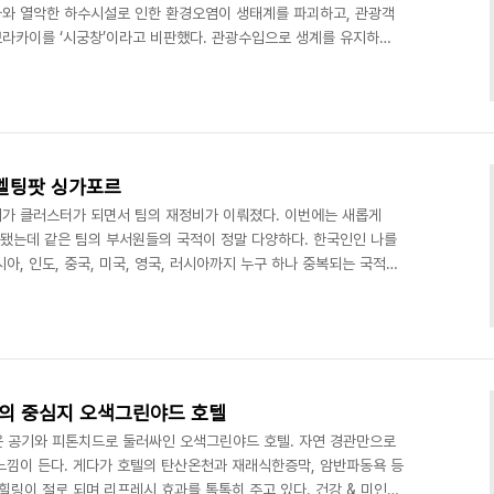
와 열악한 하수시설로 인한 환경오염이 생태계를 파괴하고, 관광객
라카이를 ‘시궁창’이라고 비판했다. 관광수입으로 생계를 유지하는
단계적으로 폐쇄해야 한다는 의견도 나왔지만, 보라카이섬의 신속한
 폐쇄하기로 결정이 났다. 하얀 모래사장이 섬 전체를 둘러싼 천상
히는 세계적 휴양지로 연 200만 명이 넘는 관광객이 방문한다. 보
1500억 원에 달할 정도로 필리핀에 엄청난 관광수입을 안겨주는 자
 멜팅팟 싱가포르
가 클러스터가 되면서 팀의 재정비가 이뤄졌다. 이번에는 새롭게
담당하게 됐는데 같은 팀의 부서원들의 국적이 정말 다양하다. 한국인인 나를
아, 인도, 중국, 미국, 영국, 러시아까지 누구 하나 중복되는 국적이
높다. 예나 지금이나 싱가포르의 인구와 인종 문제는 항상 화두에 오
화 사회로 진입한 후로는 노동 가능 인구가 자국민만으로는 절대 해결
입이 꼭 필요하다. 이는 싱가포르 호텔분야에서도 마찬가지다. 보통
인원의 약 30~40%며, 가장 많이 보이는..
링의 중심지 오색그린야드 호텔
은 공기와 피톤치드로 둘러싸인 오색그린야드 호텔. 자연 경관만으로
느낌이 든다. 게다가 호텔의 탄산온천과 재래식한증막, 암반파동욕 등
힐링이 절로 되며 리프레시 효과를 톡톡히 주고 있다. 건강 & 미인온