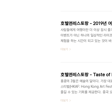
2.5배 가량 성장했으며, 올해는 약 3
장규모 및 전망, Transparency Ma
Travel에서 의료와 관광이 결합된..
호텔앤레스토랑 - 2019년 
사람들에게 여행이란 더 이상 잠시 즐
이벤트가 아닌 하나의 일상적인 라이프
체험을 하는 시간이 되고 있는 것이 바로
Balance’라는 표현은 2017년 부
더보기
형에 대한 중요성을 본격적으로 인식하
게 일상에서의 행복을 추구하고자 하는
이러한 갈증들을 채울 수 있는 가장 확
호텔앤레스토랑 - Taste of 
홍콩의 3월은 예술의 달이다. 가장 대
스티벌(HKAF: Hong Kong Art F
즐길 수 있는 기회를 제공한다. 중국 
예술 퍼포먼스들을 소개하는데, 그 장르
더보기
간은 2월 21일부터 3월 23일이다. 또
젤에서 소규모로 시작된 아트페어가 국