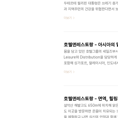
두테르테 필리핀 대통령은 쓰레기 증가
과 지역주민의 건강을 위협한다면서 보
보라카이 지역 주민의 피해를 고려해 
더보기
환경정화를 위해 일시적이고 전면적으로
의 낙원, 보라카이는 필리핀에서도 손꼽
라카이 관광산업 매출은 연간 약 1조 
원이..
호텔앤레스토랑 - 아시아의
몸을 담고 있던 호텔그룹의 세일즈부서
Leisure와 Distribution을 
포함해 싱가포르, 말레이시아, 인도네시
없을 정도로 유난히 외국인의 비중이 
더보기
른다. 특히 한국처럼 싱가포르도 고령
이 불가능한 수준이기에 외부에서의 유
한 호텔에서 외국인 직원들의 수는 전체 
호텔앤레스토랑 - 면역, 힐
설악산 해발고도 650m에 위치해 맑
도 이곳을 방문하면 온몸이 치유되는 
을 체험하고 나면 심신의 안정과 함께 