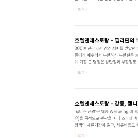
천 저온의 탄산온천, 고온의 알카리 온
더보기
영되다 2008년 리뉴얼 공사를 통해
드 호텔은 오래 전부터 설악산에 위치
곳으로 정평이 나 있다. 오색그린야드 
호텔앤레스토랑 - 필리핀의 
300여 년간 스페인의 지배를 받았던
들에게 예수께서 부활하신 부활절은 성
게 가장 큰 명절은 성탄절과 부활절로 
히 ‘Holy Week’라고 불리는 고
더보기
화, 수요일은 징검다리 연휴로 쉬는 곳
점과 몰, 레스토랑, 교통수단 등이 영
영업을 하는 편이다.), 모두들 고향을
호텔앤레스토랑 - 강릉, 웰니
‘웰니스 관광’은 웰빙(Wellbeing)
유)을 목적으로 관광을 떠나 스파와 휴
광객의 체류기간이 길고, 체류비용도 커
세계적으로 급속한 성장세를 보이고 있고
더보기