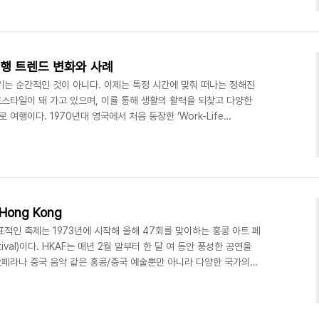
30억 달러(38조 6000억 원)로 성장할 전망이다(글로벌의료관광 시
rket Research, 2013). 의료관광의 범위도 치료를 받는 Medical
여행 트렌드 변화와 사례
기는 순간적인 것이 아니다. 이제는 특정 시간에 맞춰 떠나는 정해진
스타일이 돼 가고 있으며, 이를 통해 생활의 활력을 되찾고 다양한
 여행이다. 1970년대 영국에서 처음 등장한 ‘Work-Life
터 우리에 익숙한 ‘워라밸’이라는 표현으로 재사용되며 개인적인 삶의 균
기 시작했으며, ‘소확행’ 등의 단어들도 유행을 하며 작아도 확실하
 삶의 변화, 즉 그러한 라이프스타일이 보편화되기 시작했다. 여행은
실한 방법 중 하나다. 이에 따라 우리나라의 여행..
Hong Kong
표적인 축제는 1973년에 시작해 올해 47회를 맞이하는 홍콩 아트 페
estival)이다. HKAF는 매년 2월 말부터 한 달 여 동안 풍성한 공연을
오페라나 중국 음악 같은 홍콩/중국 예술뿐만 아니라 다양한 국가의
는 오케스트라, 연극, 오페라, 발레, 무용 등 아주 다양하다. 행사기
 다른 3월의 축제는 아트바젤(Art Basel)이다. 1970년에 스위스 바
제적인 명성을 얻기 시작하면서 5년 만에 300개가 넘는 갤러리들