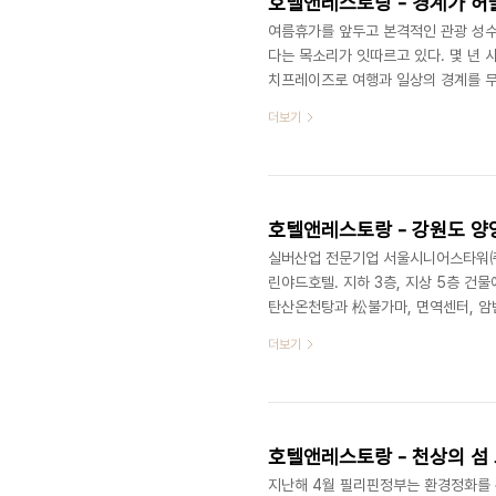
여름휴가를 앞두고 본격적인 관광 성수
다는 목소리가 잇따르고 있다. 몇 년 
치프레이즈로 여행과 일상의 경계를 무너
국내에도 몇몇 지역을 중심으로 체류형
더보기
게 할 수 있는 요소는 무엇일까? 체류
광 활성화를 꿈꾸던 강원도는 최근 숙박
진행된 도내 숙박시설만 191건에 달할
실버산업 전문기업 서울시니어스타워㈜가
린야드호텔. 지하 3층, 지상 5층 건물
탄산온천탕과 松불가마, 면역센터, 암
보양온천으로 잘 알려진 복합온천은 탄
더보기
에서 끌어 올려 탄산과 중탄산, 칼슘,
며, 고온의 알카리온천은 6개 테마탕
주암반 화산석으로 시공한 재래식 한증
호텔앤레스토랑 - 천상의 섬
지난해 4월 필리핀정부는 환경정화를 