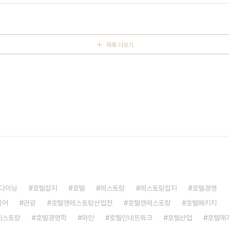
02년부터 ..
목록 더보기
다이닝
호텔잡지
호텔
레스토랑
레스토랑잡지
호텔경영
리어
관광
호텔앤레스토랑산업전
호텔앤레스토랑
호텔패키지
레스토랑
호텔경영학
와인
호텔인네트워크
호텔산업
호텔매