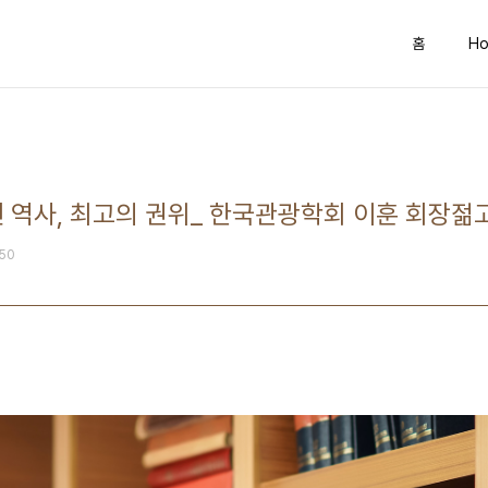
홈
Ho
 역사, 최고의 권위_ 한국관광학회 이훈 회장젊
:50