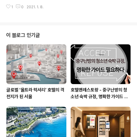
of International Association)는 매년 국제회의 개최
시작했습니다. 개인적으로 가장 큰 자랑거리는 전 세계에
1
0
2021. 1. 8.
순위를 발표하는 비영리 비정부 단체로서 국제협회연합으
서 선도적 활동을 하고 있는 박사, 석사, 학부생 ..
로 불린다. 전 세계 국제협회 및 국제회의 관련 통계 및 보
고서를 발간하고 있으며 국제기구 종사자 교육 및 상호 네
트워크 증진을 목적으로 한다. 국제회의에 있어 국제기구
의 중요성 UIA는 총 3가지 형태로 국제회의를 구분하고 있
이 블로그 인기글
는데 국제기구가 개최/후원하는 회의로 참가자 50명 이상
인 A형, 전체 참가자 수 300명 이상으로 참가국 수 5개국
이상, 3일 이상 개최, 참가자 중 외국인 40%이상인 국제
기구의 지부 또는 국내단체, 국가기관에서 개최/후원하는
국..
글로벌 ‘울트라 럭셔리’ 호텔의 격
호텔앤레스토랑 - 중구난방의 청
전지가 된 서울
소년 숙박 규정, 명확한 가이드 필
요하다