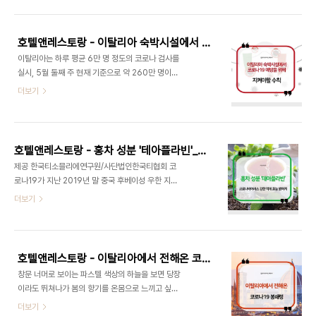
발걸음을 재촉하고 있기 때문이다. 원칙적으로 국내
한 개인적인 견해를 물어봤다. Chapter 1. 코로나
거소지(일정 기간 거주하는 장소)가 있는 내외국인
19 Q&A Chapter 2. 코로나..
입국자는 거소지에서, 단기 체류자격 외국인 입국자,
호텔앤레스토랑 - 이탈리아 숙박시설에서 코로나19 예방을 위해 지켜야할 수칙
또는 국내 거소지가 없는 내국인 입국자는 국가에서
이탈리아는 하루 평균 6만 명 정도의 코로나 검사를
운영 중인 임시생활시설에서 시설격리를 하도록 돼
실시, 5월 둘째 주 현재 기준으로 약 260만 명이란
있다. 그러나 갑작스럽게 늘어난 자가격리 대상자들
엄청난 수의 검사가 진행됐습니다. 이 때문에 실제로
더보기
을 수용할만한 임시생활시설이 부족하자 몇몇 호텔
코로나 확진 판정을 받는 이들의 숫자도 2~3% 정도
들이 나섰다. 국가적 재난 상황에 협조하고 국민의 안
의 비율로 측정됩니다. 기사를 쓰고 있는 지금 시점으
전을 수호하는 한편, 코로나19로 힘들어진 호텔의 객
로 약 800명 가량의 확진자가 나왔으니 검사 비율
실 운영에도 도움이 되기 때문이다. 하지만 역시 코로
대비 1.3% 정도의 확진자가 나온 상황입니다. 3월
나19 이..
호텔앤레스토랑 - 홍차 성분 '테아플라빈'_ 코로나바이러스 강한 억제 효능 밝혀져
첫 봉쇄령이 선포되는 시점에 비교하면 많이 좋아진
제공 한국티소믈리에연구원/사단법인한국티협회 코
상태이지만, 여전히 세 자리 수 이상을 보이며 더 많
로나19가 지난 2019년 말 중국 후베이성 우한 지역
은 인내와 지혜를 요구하고 있습니다. 5월 4일부터
에서 발생한 뒤 예기치 못한 확산으로, 2020년 3월
더보기
이탈리아의 봉쇄령은 두 번째 챕터에 들어갔습니다.
현재 중국, 한국, 일본, 그리고 유럽에서는 이탈리아
회사가 제한된 상황 속에서 업무를 재개하고 레스토
를 비롯해, 프랑스, 독일, 영국 등에서 빠른 속도로 확
랑과 커피숍, 숙박시설도 새롭게 오픈했습니다. 하지
산되고 있다. 이 밖에도 수많은 국가들에서 코로나19
만 이것 역시 통제를 따라야 하는 상황입니..
가 확산돼 세계 각국은 지금 감염병 예방 차원에서 지
호텔앤레스토랑 - 이탈리아에서 전해온 코로나19 봉쇄령
역이나 국경을 봉쇄하고, 출입국의 심사를 강화하고
창문 너머로 보이는 파스텔 색상의 하늘을 보면 당장
있는 상황이다. 이렇게 코로나19가 전 세계적으로 팬
이라도 뛰쳐나가 봄의 향기를 온몸으로 느끼고 싶다
데믹을 일으키고 있는 가운데, 대만의 공동연구진이
는 생각이 듭니다. 언제부터인지 코로나19는 우리의
더보기
기존의 전통적인 중국 한약재 성분을 사용해 항코로