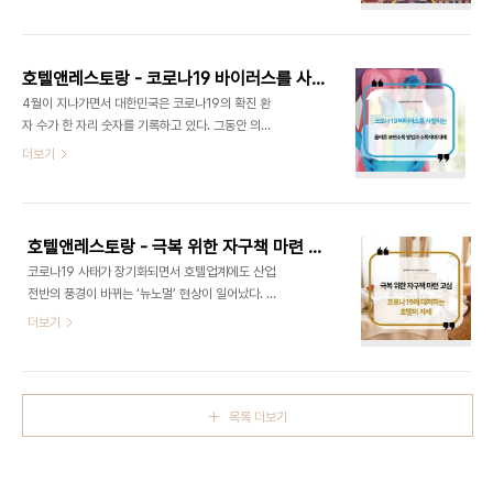
일상을 앗아간 침략자임과 동시에 사람들과의 분리
나바이러스 효과를 조사한 결과 보이차와 홍차에 들
를 강요하는 독재자처럼 군림합니다. 전 세계를 강타
어있는 테아플라빈(Theaflavin)이 다른 성분들에
한 여러 종류의 재난이 있었지만 서서히 사람들의 피
비해 중증급성호흡기증후군(SARS‐CoV -..
를 말리게 하는 고약한 녀석은 아무도 예상하지 못했
호텔앤레스토랑 - 코로나19 바이러스를 사멸하는 올바른 표면소독 방법과 소독제에 대해
던 것 같습니다. 저는 현재 자가 격리 8주차에 접어
4월이 지나가면서 대한민국은 코로나19의 확진 환
들었습니다. 몇 주 동안은 창살 없는 감옥에 있어야
자 수가 한 자리 숫자를 기록하고 있다. 그동안 의료
하는 답답함을 시작으로 쉴새 없이 들려오는 앰뷸런
현장에서 정성을 다한 의료진 정부 관계자 모두에게
더보기
스의 사이렌 소리 때문에 극심한 우울과 정체를 알 수
진심으로 감사의 마음을 전하고 싶다. 아직까지는 안
없는 공포감이 엄습해 오기도 했습니다. 인간을 적응
심할 수 없는 상황이지만 필자는 이번 코로나19 사태
의 동물이라고 표현한 것처럼 이런 삶도 오래 지나다
를 경험하면서 좀 더 전문적인 소독의 이론과 방법을
보니 어느새 새로운 일상으로 자리 잡게 됐습니다. 아
독자에게 소개해 앞으로 생활 방역을 함에 있어 조금
마도 ..
호텔앤레스토랑 - 극복 위한 자구책 마련 고심_ 코로나19에 대처하는 호텔의 자세
이나마 도움이 되고자 한다. 올바른 소독을 하기 위해
코로나19 사태가 장기화되면서 호텔업계에도 산업
서는 먼저 소독, 살균, 멸균에 대해 무엇이 다르고 차
전반의 풍경이 바뀌는 ‘뉴노멀’ 현상이 일어났다. 특
이점은 무엇인지 용어를 이해해야 한다. 비슷한 단어
히 비대면 서비스 수요 및 건강에 대한 관심이 증가하
더보기
처럼 보이지만 각각의 용어의 정의는 많은 차이점이
는 등 인적 서비스가 중요시됐던 호텔업계에서도 가
있다. Sanitize(살균) -아포(spores)을 포함하지
장 폭 넓게 확장된 것이 ‘언택트 서비스’다. 기존에 편
않는 (일부)병원체를 사멸하거나 비활성화
리성을 강조했던 체크인·아웃 시스템뿐만 아니라, 야
함:99.9% Disinfect(소독) -아포(sp..
외 수영장, 레스토랑 등의 부대시설도 스태프와 투숙
목록 더보기
객들 간의 사회적 거리를 강조하며 호텔을 이용할 수
있도록 서비스를 마련하고 있다. 한편, 코로나19 양
성 확진자가 일일 10명 이하로 감소함에 따라 움츠러
들었던 소비심리도 차츰 회복세를 보이기 시작했다.