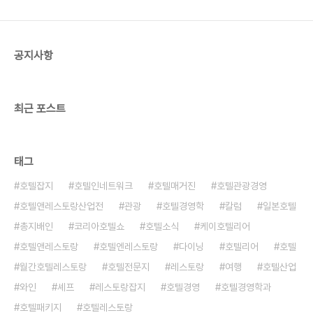
도심지역의 호텔에서는 해외 고객의 감소로 10% 이
하의 점유율에 머무르고 있지만, 제주·강원 등 일부
지역에서는 상춘객들이 몰려 예약률이 치솟고 있다...
공지사항
최근 포스트
태그
호텔잡지
호텔인네트워크
호텔매거진
호텔관광경영
호텔앤레스토랑산업전
관광
호텔경영학
칼럼
일본호텔
총지배인
코리아호텔쇼
호텔소식
케이호텔리어
호텔앤레스토랑
호텔엔레스토랑
다이닝
호텔리어
호텔
월간호텔레스토랑
호텔전문지
레스토랑
여행
호텔산업
와인
셰프
레스토랑잡지
호텔경영
호텔경영학과
호텔패키지
호텔레스토랑