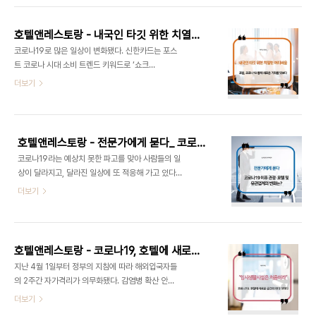
동제한해제령’으로 인해 잃었던 55일간의 ‘외출의
지난 4월, 평창군 봉평면 호텔이 외국인 입국자 격리
자유’를 되찾았다. 약 8주간 슈퍼(& ..
를 위한 임시생활로 지정된 이후 5월 22일, 정부의
호텔앤레스토랑 - 내국인 타깃 위한 치열한 머리싸움_ 호텔, 코로나19 통해 새로운 기회를 엿보다
요청에 따라 한 차례 더 호텔을 시설로 운영하게 된
코로나19로 많은 일상이 변화됐다. 신한카드는 포스
것에 반대하는 주민들의 목소리다. 코로나19로 속 시
트 코로나 시대 소비 트렌드 키워드로 ‘쇼크
끄러운 일이 계속되는 요즘, 물론 불안한 주민들의 입
(S.H.O.C.K)’를 제시, 코로나19가 진정되더라도 앞
더보기
장도 이해가 영 안 되는 것은 아니나 이러한 위기 상
으로 소비행태는 ‘온라인(S)’, ‘홈 라이프(H)’, ‘건강
황에 돈 되는 관광객은 괜찮고 코로나19 위기 피해
위생(O)’, ‘패턴 변화(C)’, ‘디지털 경험(K)’에서 벗어
돌아온 교민들은 결사반대라니. 바이러스로 힘들어
나기 어려울 것이라고 전망했다. 실제로 이러한 소비
진 관광시장인데 애꿎은 교민들만 갈 곳 없이 내팽
행태에 맞춰 업계에서는 다양하고 새로운 시도를 하
개..
호텔앤레스토랑 - 전문가에게 묻다_ 코로나19 이후 관광·호텔 및 유관업계의 변화는?
고 있고, 코로나19가 장기화됨에 따라 소비자들도 어
코로나19라는 예상치 못한 파고를 맞아 사람들의 일
느덧 비대면 서비스, 로봇, 사회적 거리두기, 랜선 경
상이 달라지고, 달라진 일상에 또 적응해 가고 있다.
험 등에 익숙해지고 있다. 이에 호텔도 그동안 계속해
코로나19에 제일 먼저 타격을 받은 관광·호텔업은 지
더보기
요구돼 오던 단순 숙박시설의 가치를 넘어 다양한 공
난 4개월 동안 개점 휴업 상태를 이어오고 있는데 그
간적 활용이 활발해지고 있다. 편의점에서 볼 수 있었
와중에도 타깃을 변경하고 자구책을 만들며 버텨내
던 1+1 행사를 하는가 한편 투숙객의 베네핏이었던
고 있다. 위기의 시간, 하지만 낙담만 하고 있을 순 없
부대시설을 따로 떼 놓기..
다. 코로나19 이후 다가올 변화는 더 클 것이기 때문
호텔앤레스토랑 - 코로나19, 호텔에 새로운 공간의 의미 더하다 "임시생활시설은 처음이라"
이다. 이미 코로나19로 많은 것이 달라지고 새롭게
지난 4월 1일부터 정부의 지침에 따라 해외입국자들
도입되며 변화를 시작하고 있다. 이에 관광호텔업, 그
의 2주간 자가격리가 의무화됐다. 감염병 확산 안정
리고 관련 유관산업 전문가들에게 현재 어떤 변화를
세를 보이는 국내와 달리 뒤늦게 빠른 속도로 퍼져나
더보기
겪고 있고 또 무엇에 주목하고 있는지, 이후 어떻게
가는 코로나19에 불안함을 느낀 해외 교민들이 귀국
달라질 것으로 예측하는지 그동안 쌓인 내공에 기반