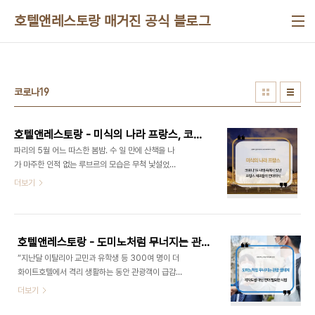
본문 바로가기
호텔앤레스토랑 매거진 공식 블로그
코로나19
호텔앤레스토랑 - 미식의 나라 프랑스, 코로나19 사태 속에서 빛난 프랑스 셰프들의 연대의식
파리의 5월 어느 따스한 봄밤. 수 일 만에 산책을 나
가 마주한 인적 없는 루브르의 모습은 무척 낯설었지
만 그 어느 때보다 아름답고 더욱 웅장하게 느껴졌다.
더보기
프랑스 역사를 대표해온 루브르의 이 낯선 모습에 문
득 ‘21세기 세계역사는 코로나19 전과 후로 나뉠 것
이다.’라는 문구가 생각났다. 현재 코로나19로 불안
한 현실을 직면하며 ‘새 역사를 쓰고 있는 우리의 모
호텔앤레스토랑 - 도미노처럼 무너지는 관광 생태계, 각자도생 아닌 연대 필요한 시점
습은 약 800년의 역사를 품은 루브르에게 어떤 모
“지난달 이탈리아 교민과 유학생 등 300여 명이 더
습으로 비춰질까?’라는 엉뚱한 상상도 들었다. ‘과연
화이트호텔에서 격리 생활하는 동안 관광객이 급감
우리는 예전의 자유로운 삶을 다시 되찾을 수 있을
해 펜션과 식당, 상가 등을 운영하는 주민들이 큰 타
더보기
까?’라는 걱정스런 의문과 함께. 프랑스 미식업을 강
격을 받았는데 또다시 임시생활시설을 지정하는 것
타한 코로나19 지난 5월 11일 프랑스 시민들은 ‘이
은 지역경제를 초토화하고 주민을 무시하는 처사다.”