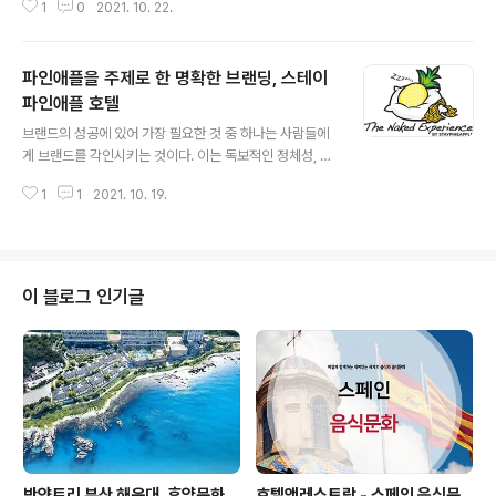
1
0
2021. 10. 22.
장에 선보였으며, 최근에는 오페라로 연동된 솔루션을 국
내 특급호텔에 도입하는 등, 호텔 IT 솔루션 업체로는 아직
10년이 되지 않은 스타트업이지만 호텔을 근간으로 쌓아
파인애플을 주제로 한 명확한 브랜딩, 스테이
온 노하우를 발휘하고 있다. 앞으로도 빠르게 변화하는 시
장 환경에서 호텔의 니즈를 정확하게 파악, 파트너사에 새
파인애플 호텔
글 내용
로운 가치를 제공하고, 신뢰를 기반으로 상호 발전하고자
브랜드의 성공에 있어 가장 필요한 것 중 하나는 사람들에
하는 ㈜코디더매니저. 특히 올해는 각 직군에 대한 대규모
게 브랜드를 각인시키는 것이다. 이는 독보적인 정체성, 독
채용을 진행해 보다 적극적으로 호텔과 소통할 예정이다.
특한 상징물, 획기적인 커뮤니케이션(광고, 디자인, 서비스
국내 최초 오페라 연동 호텔 솔루션 전세계 호텔에서 가장
1
1
2021. 10. 19.
등)을 통한 방법으로 가능하다. 미국의 3성급 호텔 브랜드
많이 사용되고 있는 PMS 오페라는..
인 스테이 파인애플(StayPineapple) 호텔은 다소 1차원
적인 브랜딩으로 호불호가 존재할 수 있지만, 명확한 포지
셔닝에 성공한 브랜드다. 미국에서 환대산업의 상징으로
활용되는 ‘파인애플’을 주제로 활용했고, 또한 반려동물 동
이 블로그 인기글
반이 가능한 호텔로서, 호텔 곳곳에 파인애플, ‘노랑’ 그리
고 강아지 상징물로 가득하다. 스테이 파인애플에서 추구
하는 브랜드 콘셉트 및 서비스 방향성은 ‘파인애플’, ‘위트’,
‘편안함’으로, 그림 1의 일러스트로 설명된다. 파인애플이
주인공인 위트를 ..
반얀트리 부산 해운대, 휴양문화
호텔앤레스토랑 - 스페인 음식문