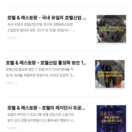
픈한다. 30년 특급호텔경영 노하우로 고객에게 휴식
손 때 묻은 브루터스는 그가 이루고 싶은 작은 호텔,
을 위한 최상의 서비스를 실현하기 위해 설계부터 시
그 시..
공까지 3년여에 걸쳐 고심한 흔적이 세심하게 드러
호텔 & 레스토랑 - 국내 유일의 호텔산업 전문 전시회 호텔&레스토랑 산업전의 발자취
난다. 전 객실별 최적의 디자인 공간 구성과 침구 선
국내 유일의 호텔산업 전문 전시회 호텔&레스토랑
택은 물론 특급호텔의 격에 맞는 조식 서비스, 고객의
산업전의 발자취 4회, 2017년 10월 18일(수) ~ 21
편의를 도모하는 커뮤니티 공간, 남산 타워가 한눈에
일(토) 개최 국내외 호텔, 숙박산업은 물론 외식, 베
더보기
보이는 피트니스 룸, 최첨단 시설과 고객의 동선을 고
버리지 트렌드 및 신제품을 한 자리에서 살펴볼 수 있
려한 맞춤 설계는 파르나스의 핵심 가치를 드러 내기
는 국내 유일의 호텔, 레스토랑 산업 전문 전시회, ‘호
에 충분하다. 뿐만 아니라 명동, 동대문, 광화문과도
텔&레스토랑 산업전 2017’이 2017년 10월 18일
가까워 인근 비즈니스 고객과 관광객의 유입이..
(수)~21일(토), 킨텍스에서 마련된다. 올해 4회를 맞
호텔 & 레스토랑 - 호텔산업 활성화 방안 1. 호텔 부가가치세 영세율 적용 ② 영세율 적용하면 관광수익, 외국인 관광객 크게 늘어
는 이번 전시회에는 이전전시회들보다 규모를 키워
호텔산업 활성화 방안 1. 호텔 부가가치세 영세율 적
참가 부스의 확대는 물론 컨퍼런스와 시상식 등 보다
용 ② 영세율 적용하면 관광수익, 외국인 관광객 크
다양한 부대 행사가 진행될 예정이다. 2014년 첫
게 늘어 지난 호에서 호텔 외국인 부가가치세 영세율
더보기
회, 기대 이상의 선전 ‘호텔&레스토랑 산업전’이 처음
문제를 두고 찬반 내용과 현황을 다뤘다. 이번 호에서
열린 2014년 10월 1일. 큰 규모는 아니었지만 기대
는 영세율 적용의 효과와 유럽의 호텔 세제감면 혜택
이상의 참관객이 방문해 내실 있는 전시회로 성공적
에 대해 알아본다. 취재 최준영 기자 영세율, 왜 필요
인 첫 발을 내딛..
할까? 관광호텔을 이용하는 외국인을 대상으로 숙박
호텔 & 레스토랑 - 호텔의 레지던시 프로그램 호텔 프린스엔 소설가의 방이 있다
비에 대한 부가가치세를 면제해 준다는 내용의 ‘외국
호텔의 레지던시 프로그램 호텔 프린스엔 소설가의
인 부가가치세 영세율 적용’ 문제가 호텔 산업에 중요
방이 있다 호텔 유리벽을 타고 흘러내린 햇빛이 나른
한 화두로 다시 떠올랐다. 지난 17년간 적용과 폐지
한 표정으로 골목을 채웠다. 체에 걸러낸 것처럼 잘고
더보기
를 반복해 오던 영세율은 국내 관광산업 발전을 도모