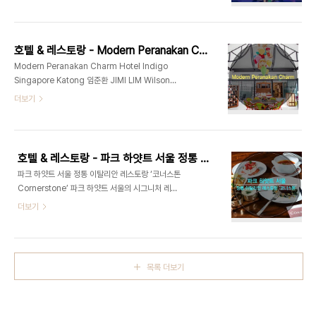
부드러운 빛. 자동차 경적조차 끼어들지 않는 우묵한
하기 위한 방편이었다. 호텔 수가 불어나고 숙박 형태
공간. 호텔 부근은 마치 그곳만 진공 속으로 접혀 들
가 다양해지면서 관광호텔은 경쟁력을 잃어가기 시
어간 것처럼 적요했다. - 안보윤, “순환의 법칙” * 호
작했고 관광호텔만이 가진 큰 자산이자 가치였던 양
텔 프린스. 명동에 있는 호텔이다. 그런데 얼마 전, 이
질의..
호텔 & 레스토랑 - Modern Peranakan Charm Hotel Indigo Singapore Katong
호텔 이름을 달고 책이 한 권 나왔다. 호텔 대표의 자
Modern Peranakan Charm Hotel Indigo
서전인가 싶지만 놀랍게도 소설집이다. 작가 여덟 명
Singapore Katong 임준환 JIMI LIM Wilson
의 단편이 왜 한 호텔 이름 아래 모였을까? 모든 건
Associates, Designer 영국 런던예술대학원
더보기
프린스 호텔의 레지던시 프로그램, ‘소설 가의 방’에
(University Art of London)에서 공간디자인으로
서 시작됐다. 취재 김유영 기자 *안보윤 外, “순환의
석사 학위를 받고, Hospitality 디자이너로서, 세계
법칙”, 은행나무, 2017, 184쪽 예술가에게 공간은
각지의 리조트, 호텔&카지 노 디자인 디벨롭먼트 부
어떤 의미일까. 어느..
분을 담당했다. 영국 런던 한인 예술인 협회에 소속
호텔 & 레스토랑 - 파크 하얏트 서울 정통 이탈리안 레스토랑 ‘코너스톤Cornerstone’
작가로 활동한 바 있고, 예술과 디자인에 관련해 영국
파크 하얏트 서울 정통 이탈리안 레스토랑 ‘코너스톤
및 싱가포르 에 거주하며 이슈 작가 및 작품을 한국에
Cornerstone’ 파크 하얏트 서울의 시그니처 레스
알리는 글을 써왔다. E-mail jlim @
토랑, 코너스톤이 2016년 2월 25일 대규모 리노베
더보기
wilsonassoc.com 싱가포르의 혼합 문화 페라나
이션을 거쳐 정통 이탈리안 레스토랑으로 거듭났다.
칸Peranacan 우리에게는 다소 생소한 단어인 ‘페
이탈리아의 맛을 제대로 느낄 수 있게 문턱은 낮추고
라나칸Peranakan’은 말레이어..
기존의 틀에서 애피타이저와 파스타 메뉴를 보강했
다. 여기에 편안한 분위기가 느껴 지는 버건디 톤의
목록 더보기
인테리어와 자연을 담은 조형물, 한국적인 문양이 어
우러져 한층 멋스러움을 더한다. 고객에게 다가가는
친근한 서비스, 가치에 대한 더 큰 만족감을 경험하고
싶다면 코너스톤을 추천한다. 취재 노혜영 기자 | 사