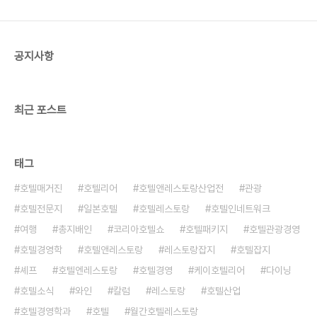
진 조무경 팀장 파크 하얏트 서울 Park Hyatt
Seoul파크 하얏트 서울은 하얏트 브랜드의 고급 부
티크 호텔로, 비즈니스와 쇼핑, 엔터테인먼..
공지사항
최근 포스트
태그
호텔매거진
호텔리어
호텔앤레스토랑산업전
관광
호텔전문지
일본호텔
호텔레스토랑
호텔인네트워크
여행
총지배인
코리아호텔쇼
호텔패키지
호텔관광경영
호텔경영학
호텔앤레스토랑
레스토랑잡지
호텔잡지
셰프
호텔엔레스토랑
호텔경영
케이호텔리어
다이닝
호텔소식
와인
칼럼
레스토랑
호텔산업
호텔경영학과
호텔
월간호텔레스토랑