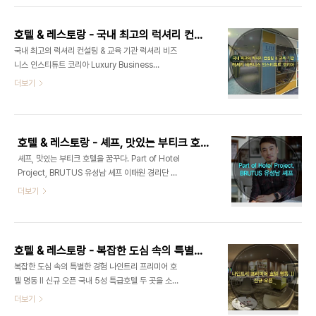
기다. 취재 김유영 기자 전 세계 관광업계에서 밀레니
장했다. 취재 최준영 기자 주류가 된 1인 가구… 솔로
얼 세대Millennials의 중요..
이코노미 대두 통계청이 작년 9월에 발표한 ‘2015
호텔 & 레스토랑 - 국내 최고의 럭셔리 컨설팅 & 교육 기관 럭셔리 비즈니스 인스티튜트 코리아 Luxury Business Institute Korea
인구주택총조사’에 따르면, 일 반가구 총 1911만 가
국내 최고의 럭셔리 컨설팅 & 교육 기관 럭셔리 비즈
구 중 27.2%에 해당하는 520만 3000가구가 1인
니스 인스티튜트 코리아 Luxury Business
가구로 나타났다. 2010년 23.9%보다 3.3% 증가
Institute Korea 아시아 최초의 럭셔리 비즈니스
더보기
해 전체 가구 유형 가운데 가장 주된 유형으로 올라섰
인스티튜트 2009년 설립된 럭셔리 비즈니스 인스
다. 2015년 평균 가구원수 는 2.53명으로 2010년
티튜트 코리아Luxury Business Institute
보다 0.15명 감소하는 등 가구원수는 점점 줄어가며
Korea(이하 LBI Korea)는 아시아 최초로 설립된
1인..
럭셔리 분야에 특화된 전 문 컨설팅 및 교육 서비스를
호텔 & 레스토랑 - 셰프, 맛있는 부티크 호텔을 꿈꾸다. Part of Hotel Project, BRUTUS 유성남 셰프
제공한다. LBI Korea는 럭셔리 마켓에 거시적으로
셰프, 맛있는 부티크 호텔을 꿈꾸다. Part of Hotel
접근해 한국 시장의 빠른 변화를 극복하고 혁신적으
Project, BRUTUS 유성남 셰프 이태원 경리단 길
로 대응할 수 있는 총체적인 솔루션은 물론 각 브랜
을 지나자, 이제 막 벌건 해를 산 뒤로 넘기려는 비탈
더보기
드에 부합하는 교육 프로그램, 리테일 컨설팅, 서비스
진 주택가를 등지고 언덕 초입의 삼거리가 보인다. 나
퀄리티 평가, 인재 채용 등 각 럭셔리 산업군의 핵심
지막한 담벼락 에 그려진 동심 가득한 벽화를 따라 오
비즈니스에 적합한 솔루션을 제공하고 있으며 호스
르다 보면 그 끄트머리에 유로피안 비스트로 ‘브루터
피탤리티, 패션, 워..
스’가 모습을 드러낸다. 평화로움과 게으른 오 후가
호텔 & 레스토랑 - 복잡한 도심 속의 특별한 경험 나인트리 프리미어 호텔 명동 Ⅱ 신규 오픈
발길을 잡는 곳. 인생의 희노애락을 안주삼아 한잔 기
복잡한 도심 속의 특별한 경험 나인트리 프리미어 호
울였을 것 같은 와인 병이 유리벽 테라스에 소탈하게
텔 명동 Ⅱ 신규 오픈 국내 5성 특급호텔 두 곳을 소유
진열돼 있는 이곳은 Part of Hotel Project의 첫
및 운영하고 있는 호텔 전문기업 파르나스호텔㈜이
더보기
번째 프로젝트, ‘브루터스’의 주인장 유성남 셰프의
4성 호텔 ‘나인트리 프리미어 호텔 명동’을 신규 오
그루터기이다. 오래돼도 그리 오래지 않은 듯 4년 차