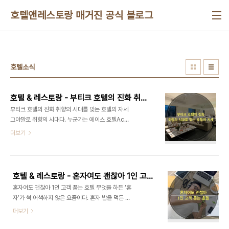
본문 바로가기
호텔앤레스토랑 매거진 공식 블로그
호텔소식
호텔 & 레스토랑 - 부티크 호텔의 진화 취향의 시대를 맞는 호텔의 자세
부티크 호텔의 진화 취향의 시대를 맞는 호텔의 자세
그야말로 취향의 시대다. 누군가는 에이스 호텔Ace
Hotel 로비에 앉아 스텀프타운Stumptown 커피
더보기
한잔을 마시고 싶어 포틀랜드로 떠난다. 유 행을 좇지
않는 듯, 언뜻 무심해 보이는 점을 오히려 멋으로 만
든 호텔. 누구나 맘 편히 오갈 수 있는 분위기 덕에 호
텔에는 사람들이 모이 기 시작한다. 사람이 모이니 이
호텔 & 레스토랑 - 혼자여도 괜찮아 1인 고객 품는 호텔
야기가 만들어진다. 오로지 그 호텔에 가려고 도시를
혼자여도 괜찮아 1인 고객 품는 호텔 무엇을 하든 ‘혼
찾는 사람도 늘어난다. 국내에도 에이스 호텔처럼 자
자’가 썩 어색하지 않은 요즘이다. 혼자 밥을 먹든 술
신만의 멋을 가진 호텔이 많아졌다. 사람들의 취향이
을 먹든 여행을 하든, 누구도 크게 신경 쓰지 않는다.
더보기
다양해진 만큼 호텔도 다채로워진 것! 3월호
이제, 호텔도 혼 자 가는 시대가 왔다. 혼자만의 즐거
Feature는 저마다의 역사를 만들어가 는 호텔 이야
움과 휴식을 누리는 1인 호텔 소비자, ‘혼텔족’이 등