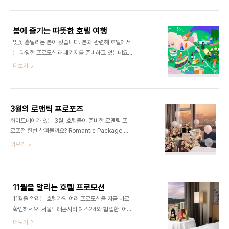
객 대상 ‘가정의 달 이벤트’켄싱턴호텔앤리조트는 5
장, 인근 해수욕장 선베드, 수상레저 등), 선크림 1개,
월 15일까지 공식 홈페이지 및 모바일 앱을 통해 e기
켄싱턴 비치백 1개, 켄싱턴 비치타월 1개(선착순 제
프트 카드 구매 고객을 대상으로 가정의 달 이벤트를
공) 등이다. 패키지..
봄에 즐기는 따뜻한 호텔 여행
진행한다. 이벤트 내용은 e기프트 카드 30만 원 구
벚꽃 흩날리는 봄이 왔습니다. 봄과 관련해 호텔에서
매 시 5만 원, 50만 원 구매 시 8만 원, 100만 원
는 다양한 프로모션과 패키지를 준비하고 있는데요.
구매 시 20만 원의 객실 혜택 쿠폰이 제공된다. e기
봄 감성 가득한 이벤트들, 지금부터 살펴보시죠! 워커
더보기
프트 카드는 최소 1만 원부터 최대 100만 원까지 다
힐 호텔앤리조트 설레는 봄을 만끽하는 ‘2024 스프
양한 금액대로 구매 가능하다. 구매 방법은 선물하기
링 페스티벌’ 고객들이 벚꽃 구경과 함께 봄의 축제를
기능을 통해 선물받는 사람의 연락처만 입력하면 간
여유롭게 즐길 수 있도록 그랜드 워커힐 서울, 비스타
편하게 e기프트 카드를 선물할 수 있다...
워커힐 서울, 더글라스 하우스에서 호텔 별로 총 6개
3월의 로맨틱 프로포즈
에 달하는 객실 패키지를 준비했다. 와인 페어를 즐기
화이트데이가 있는 3월, 호텔들이 준비한 로맨틱 프
는 스프링 페스티벌(SPRING FESTIVAL)Ⅰ 패키지
로포절 한번 살펴볼까요? Romantic Package 호
(22만 원부터)와 와인 페어 및 미니 음악회까지 포함
텔 나루 서울 – 엠갤러리 프로포즈를 위한 ‘선셋 프로
더보기
된 스프링 페스티벌(SPRING FESTIVAL) Ⅱ 패키지
포즈 패키지’ 지난해부터 인기리에 운영해오던 프로
(39만 원부터)로 구성한 각 패키지의 금액은 객실
포즈 패키지를 고객 니즈를 반영해 구성과 룸 타입을
별, 요일 별로 상이하며 세금 및 봉사료는 별도다.
추가, 새롭게 선셋 프로포즈 패키지를 론칭했다. 객실
http://www.wa..
타입은 프리미어 리버 혹은 프리미어 리버 스위트 중
11월을 알리는 호텔 프로모션
선택 가능하며 객실 데코레이션 서비스와 함께 마포
11월을 알리는 호텔가의 여러 프로모션을 지금 바로
에이트 케이크 1개, 레스토랑 부아쟁 조식 2인 혜택
확인하세요! 서울드래곤시티 예스24와 협업한 ‘어썸
이 제공된다. 프리미어 리버 스위트는 거실과 침실에
어텀 패키지’ 서울드래곤시티가 예스24 크레마클럽
더보기
서 파노라마 한강 전망을 감상할 수 있으며 거실에는