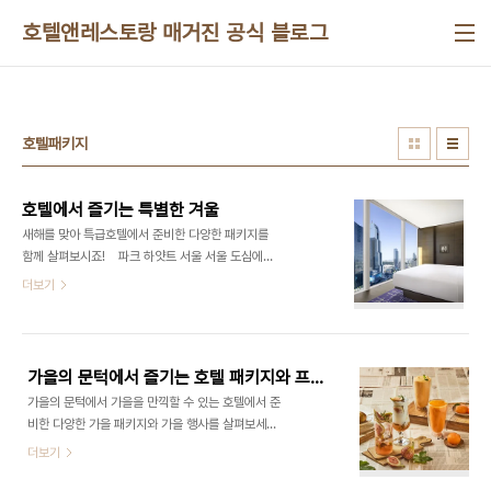
본문 바로가기
호텔앤레스토랑 매거진 공식 블로그
호텔패키지
호텔에서 즐기는 특별한 겨울
새해를 맞아 특급호텔에서 준비한 다양한 패키지를
함께 살펴보시죠! 파크 하얏트 서울 서울 도심에
서 즐기는 겨울의 낭만, ‘윈터 스위트 프로모션’ 파크
더보기
하얏트 서울은 새해를 맞이해 1월 31일까지 고메 겟
어웨이 패키지, 윈터 스위트 프로모션을 실시한다. 강
남 코엑스 도심 전망을 마주한 럭셔리한 파크 스위트
객실에서의 1박, 룸서비스를 포함한 호텔 레스토랑에
가을의 문턱에서 즐기는 호텔 패키지와 프로모션
서 사용 가능한 다이닝 크레딧 15만 원, 사우나, 피트
가을의 문턱에서 가을을 만끽할 수 있는 호텔에서 준
니스 스튜디오, 수영장, 그리고 1월 투숙 한정 특별
비한 다양한 가을 패키지와 가을 행사를 살펴보세요!
선물로 21만 원 상당의 기프트 세트까지 풍성한 혜택
Autumn Pakage 임피리얼 팰리스 서울 도
더보기
들을 빠짐없이 담았다. 특히 스페셜 기프트로 로에베
심 속 몸과 마음을 재충전하는 가을 패키지 2종 임
퍼퓸의 토마토 리프 향 바디 세트가 제공된다. 02-
피리얼 팰리스 서울이 11월 말까지 가을 패키지 2종