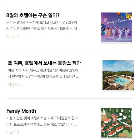
2016-1100 쉐라톤 그랜드 인천 호텔 센트럴파
을 선뵌다. 웰컴 어텀(Welcome Autumn) 패키지
크 전망에서 즐기는 새해 첫 낙..
는 서비스드 레지던스 객실 또는 호텔 디럭스 객실에
8월의 호텔에는 무슨 일이?
서 1박과 홍시 주스, 홍시 스무디를 비롯해 수제 무화
무더운 8월을 시원하게 보내고 싶으시다면? 호텔에
과 청을 베이스로 한 에이드와 라테 중 선택 가능
서 준비한 다양한 스페셜 패키지를 소개합니다~ 메
한 가을 웰컴 드링크 2잔, 레이트 체크아웃 2시간 혜
이필드호텔 서울 숏폼 콘텐츠 열풍 반영, 썸머 패키
더보기
택을 제공한다. 베어 인 팰리스
지 ‘댄스, 레디, 액션’ 유명 댄스 스튜디오인 투래빗
(Bear in Palace) 패키지는 객실 1박, 뷔페 패밀리
댄스 스튜디오가 함께하는 ‘댄스, 레디, 액션’ 패키지
아에서의 2인 조식, 호텔의 시그니처 PB 상품
는 춤을 좋아하고 배워보고자 하는 아이들부터 K-
인 IP 에코백(보랭백)과 해당 패키지를 예약한 모..
Pop 아이돌을 꿈꾸는 아이들까지, 춤에 관심 있는
올 여름, 호텔에서 보내는 호캉스 제안
아이들에게 댄스 클래스를 제공하는 고객 체험형 패
여름 휴가 계획 세우고 계신가요? 올 여름은 호텔에
키지다. 댄스 클래스 및 영상 촬영과 함께 객실 1박
서 편안하게 보양식 먹으며 호캉스를 보내보는건 어
그리고 성인 2인과 미취학 아동 1인 조식 뷔페, 체련
떨까요? 호텔에서 여름을 위해 준비한 다양한 패키지
더보기
장 및 파노라마 그린뷰 수영장 무료 이용이 포함돼 있
와 다이닝 메뉴, 살펴보시죠!
으며 스페셜 기브어웨이로 GBH 핸드크림 2종 세트
Summer Package 이랜드파크 켄싱턴호텔앤리
와 아동용 래시가드가 제공된다. 이와 함께 투래빗 댄
조트 여름 액티비티 포함된 원더풀 서머 콘셉트 패키
스 스튜디오 신규 등록 할인 특전도 받을 ..
지 다양한 여름 액티비티와 굿즈가 포함된 이번 패키
Family Month
지는 국내에서 운영 중인 켄싱턴호텔앤리조트 14
가정의 달을 맞아 호텔에서는 가족 고객들을 위한 다
곳 전 지점에서 출시됐으며, 고객조사를 통해 여름 휴
양한 프로모션을 진행하고 있는데요. 부모님과 아이
양지에서 고객이 선호하는 여름 액티비티 콘텐츠
들을 위해 준비된 다양한 프로모션, 지금부터 살펴 보
더보기
와 굿즈가 다양하게 포함된 것이 특징이다. 패키지
시죠! 켄싱턴호텔앤리조트 e기프트 카드 구매 고
주요 구성은 객실 1박, 여름 액티비티 이용 혜택(수영