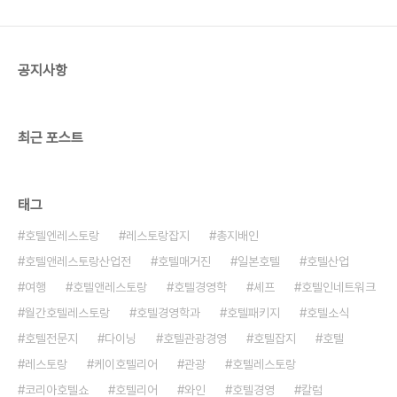
을 하고 싶은 고객을 위해 ‘오텀 딜라이트’ 패키지도
준비했다. 패키지는 클럽 스위트룸 1박과 클럽라운지
의 조식 및 해피아워를 기본으로 하며, 포레..
공지사항
최근 포스트
태그
호텔엔레스토랑
레스토랑잡지
총지배인
호텔앤레스토랑산업전
호텔매거진
일본호텔
호텔산업
여행
호텔앤레스토랑
호텔경영학
셰프
호텔인네트워크
월간호텔레스토랑
호텔경영학과
호텔패키지
호텔소식
호텔전문지
다이닝
호텔관광경영
호텔잡지
호텔
레스토랑
케이호텔리어
관광
호텔레스토랑
코리아호텔쇼
호텔리어
와인
호텔경영
칼럼