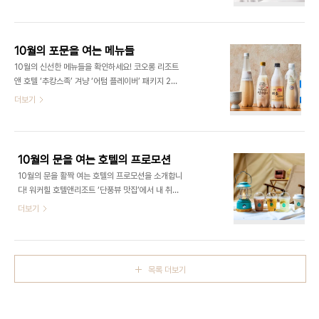
과 협업해 11월 19일까지 어썸 어텀 패키지를 선보인
프로포즈를 위한 데코레이션, 침실에는 꽃다발이 준
다. 객실 1박, 예스24의 전자책 구독 서비스인 크레
비된다. 소중한 순간을 더 오래 즐길 수 있도록 일요
마클럽 VIP 90일 이용권 등 다양한 혜택을 제공한
일부터 수요일까지 체크인 시에는 오후 2시..
다. 객실에는 웰컴 기프트와 스파클링 와인, 디저트
10월의 포문을 여는 메뉴들
타워가 세팅된다. 서울드래곤시티는 패키지 이용객
10월의 신선한 메뉴들을 확인하세요! 코오롱 리조트
을 대상으로 예스24 전자책 리더기 크레마 모티프를
앤 호텔 ‘추캉스족’ 겨냥 ‘어텀 플레이버’ 패키지 2종
경품으로 증정하는 이벤트도 진행한다. 어텀 어썸 패
전국 5개 코오롱 계열 리조트 및 호텔은 가을 분위기
더보기
키지는 서울드래곤시티 4개 호텔(그랜드 머큐어·노
는 물론 지역 전통주까지 즐길 수 있는 ‘가을의 미식
보텔 스위트·노보텔·이비스 스타일)에서 진행되며,
(米食)’ 패키지를 운영한다. 경주 법주 쌀막걸리, 울
이비스 스타일 기준 15만 5000원부터 이용할 수
산 복순도가, 부산 리큐랩 설하담, 한강주조 나루 생
있다. 02-2223-7001 파르나스 호텔 제주 ..
막걸리, 울진 미소 생막걸리 등 각 시설이 위치한 지
10월의 문을 여는 호텔의 프로모션
역 대표 막걸리와 막걸리잔 2개를 제공해 지역적 특
10월의 문을 활짝 여는 호텔의 프로모션을 소개합니
색이 물씬 느껴지는 휴식을 선사한다. 경주 코오롱호
다! 워커힐 호텔앤리조트 ‘단풍뷰 맛집’에서 내 취향
텔은 가을 제철 과일인 무화과가 들어간 디저트를 담
에 맞춰 즐기는 가을 호캉스 그랜드 워커힐은 가을 시
더보기
은 스윗 어텀 패키지를 선보인다. 해당 패키지에는 생
즌 한정 패키지 2종을 선보인다. ‘오텀 브리즈’ 패키
무화과와 코오롱호텔 파티셰의 창의적인 레시피가
지는 한강 또는 아차산 전경을 바라보며 휴식할 수 있
더해진 파운드 케이크와 아메리카노 2잔이 포함된
는 그랜드 디럭스룸 숙박과 더뷔페 2인 조식이 기본
다. 패키지 2종은 모두 오는 11월 30일까지..
제공된다. 야외 피크닉 공간인 포레스트 파크에서는
목록 더보기
켈리 생맥주 2잔과 팝콘 세트를, 로비 라운지 더파빌
리온에서는 비엔나 또는 흑임자 아인슈페너를 선택
할 수 있는 오텀 브리즈 세트도 함께 즐기기 좋다. 가
격은 25만 3000원부터. 최상의 가을 호캉스 경험