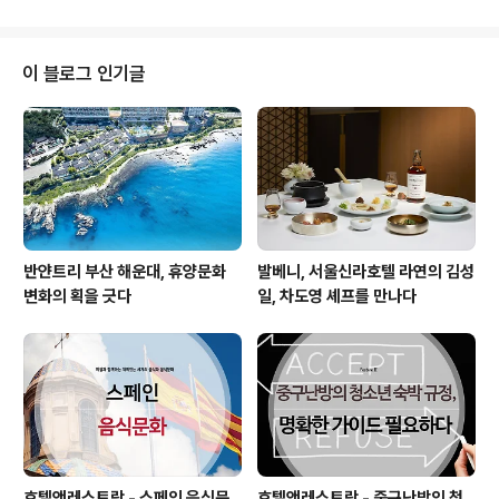
걸쳐 진행됐으며, 두 차례에 걸친 기조발표와 패널토론의
시간으로 이뤄졌다. 이날 컨퍼런스에 참여한 산·관·연·학 관
계자는 약 200명 정도 참여했으며, 4차 산업에 대한 논의
이 블로그 인기글
는 많이 이뤄졌지만 관련 산·관·연·학이 모두 모여 컨퍼런스
를 개최한 적은 없었으므로 그 의미가 남달랐다. 이날 컨퍼
런스 내용에 따르면, 최근 2000년 대 초반에 살고 있는 우
리의 1년은 조선시대에 살고 있는 사람들의 60년과도 같
다 한다. 여러모로 난제에..
반얀트리 부산 해운대, 휴양문화
발베니, 서울신라호텔 라연의 김성
변화의 획을 긋다
일, 차도영 셰프를 만나다
호텔앤레스토랑 - 스페인 음식문
호텔앤레스토랑 - 중구난방의 청