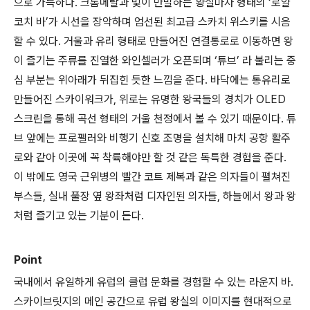
으로 가득하다. 크롬메탈과 빛이 만발하는 황실마차 형태의 ‘로얄
코치 바’가 시선을 장악하며 엄선된 최고급 스카치 위스키를 시음
할 수 있다. 거울과 유리 형태로 만들어진 연결통로로 이동하면 왕
이 즐기는 주류를 진열한 와인셀러가 오픈되며 ‘튜브’ 라 불리는 중
심 부분는 위아래가 뒤집힌 듯한 느낌을 준다. 바닥에는 통유리로
만들어진 스카이워크가, 위로는 유명한 왕국들의 경치가 OLED
스크린을 통해 곡선 형태의 거울 천정에서 볼 수 있기 때문이다. 튜
브 앞에는 프로펠러와 비행기 신호 조명을 설치해 마치 공항 활주
로와 같아 이곳에 꼭 착륙해야만 할 것 같은 독특한 경험을 준다.
이 밖에도 영국 근위병의 빨간 코트 제복과 같은 의자들이 펼쳐진
부스들, 실내 풀장 옆 왕좌처럼 디자인된 의자들, 하늘에서 왕과 왕
처럼 즐기고 있는 기분이 든다.
Point
국내에서 유일하게 유럽의 클럽 문화를 경험할 수 있는 라운지 바.
스카이브릿지의 메인 공간으로 유럽 왕실의 이미지를 현대적으로