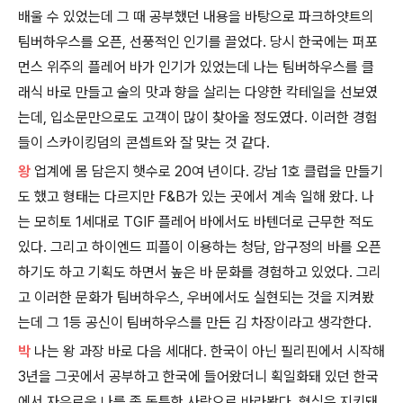
배울 수 있었는데 그 때 공부했던 내용을 바탕으로 파크하얏트의
팀버하우스를 오픈, 선풍적인 인기를 끌었다. 당시 한국에는 퍼포
먼스 위주의 플레어 바가 인기가 있었는데 나는 팀버하우스를 클
래식 바로 만들고 술의 맛과 향을 살리는 다양한 칵테일을 선보였
는데, 입소문만으로도 고객이 많이 찾아올 정도였다. 이러한 경험
들이 스카이킹덤의 콘셉트와 잘 맞는 것 같다.
왕
업계에 몸 담은지 햇수로 20여 년이다. 강남 1호 클럽을 만들기
도 했고 형태는 다르지만 F&B가 있는 곳에서 계속 일해 왔다. 나
는 모히토 1세대로 TGIF 플레어 바에서도 바텐더로 근무한 적도
있다. 그리고 하이엔드 피플이 이용하는 청담, 압구정의 바를 오픈
하기도 하고 기획도 하면서 높은 바 문화를 경험하고 있었다. 그리
고 이러한 문화가 팀버하우스, 우버에서도 실현되는 것을 지켜봤
는데 그 1등 공신이 팀버하우스를 만든 김 차장이라고 생각한다.
박
나는 왕 과장 바로 다음 세대다. 한국이 아닌 필리핀에서 시작해
3년을 그곳에서 공부하고 한국에 들어왔더니 획일화돼 있던 한국
에서 자유로운 나를 좀 독특한 사람으로 바라봤다. 형식은 지키돼