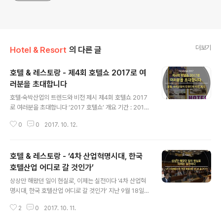
더보기
Hotel & Resort
의 다른 글
호텔 & 레스토랑 - 제4회 호텔쇼 2017로 여
러분을 초대합니다
글 내용
호텔·숙박산업의 트렌드와 비전 제시 제4회 호텔쇼 2017
로 여러분을 초대합니다 ‘2017 호텔쇼’ 개요 기간 : 2017
년 10월 18일(수)~21일(토) 4일간 장소 : 킨텍스 규모 : 1
0
0
2017. 10. 12.
50여 업체 500 부스 주최 : 호텔앤레스토랑 매거진, (주)
미래전람 동시개최 : 「2017 카페 & 베이커리 페어」 부대행
사 : 「2017 호텔 & 레스토랑 산업전 컨퍼런스」 「디자이너
호텔 & 레스토랑 - ‘4차 산업혁명시대, 한국
스 객실 쇼룸」 「2017 와인 & 주류 특별전」 등 국내 호레카
(Hotel, Restaurant, Café)산업을 함께 아우르는 종합
호텔산업 어디로 갈 것인가’
글 내용
매거진 호텔앤레스토랑이 박람회 전문기업 미래전람과 함
상상만 해왔던 일이 현실로, 이제는 실전이다 ‘4차 산업혁
께 ‘호텔쇼 2017(HOTEL SHOW 2017)’을 올해로 4회
명시대, 한국 호텔산업 어디로 갈 것인가’ 지난 9월 18일,
째 개최한다. 해를 맞이할수록 보다 알찬 참가업체, 다양한
한국호텔업협회와 호텔앤레스토랑 매거진은 대한상공회의
이벤트를 진행하고 있..
2
0
2017. 10. 11.
소에서 호텔들이 어떻게 4차 산업을 대응해나가야 할 것인
가에 대한 컨퍼런스를 개최했다. 컨퍼런스는 총 4시간에