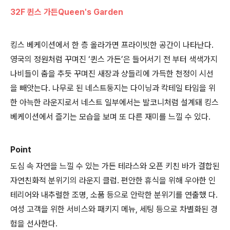
32F 퀸스 가든Queen's Garden
킹스 베케이션에서 한 층 올라가면 프라이빗한 공간이 나타난다.
영국의 정원처럼 꾸며진 ‘퀸스 가든’은 들어서기 전 부터 색색가지
나비들이 춤을 추듯 꾸며진 새장과 샹들리에 가득한 천정이 시선
을 빼앗는다. 나무로 된 네스트둥지는 다이닝과 칵테일 타임을 위
한 아늑한 라운지로서 네스트 일부에서는 발코니처럼 설계돼 킹스
베케이션에서 즐기는 모습을 보며 또 다른 재미를 느낄 수 있다.
Point
도심 속 자연을 느낄 수 있는 가든 테라스와 오픈 키친 바가 결합된
자연친화적 분위기의 라운지 클럽. 편안한 휴식을 위해 우아한 인
테리어와 내추럴한 조명, 소품 등으로 안락한 분위기를 연출했 다.
여성 고객을 위한 서비스와 패키지 메뉴, 세팅 등으로 차별화된 경
험을 선사한다.