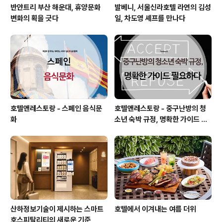
반얀트리 부산 해운대, 휴양문화
발베니, 서울신라호텔 라연의 김성
변화의 획을 긋다
일, 차도영 셰프를 만나다
호텔앤레스토랑 - 스페인 음식문
호텔앤레스토랑 - 중구난방의 청
화
소년 숙박 규정, 명확한 가이드 필
요하다
산하정보기술이 제시하는 스마트
호텔에서 이겨내는 여름 더위
호스피탈리티의 새로운 기준