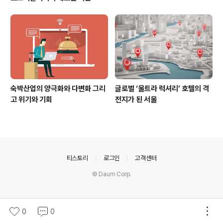
숙박산업의 양극화와 다변화 그리
글로벌 ‘울트라 럭셔리’ 호텔의 격
고 위기와 기회
전지가 된 서울
의안내
티스토리
로그인
고객센터
© Daum Corp.
0
0