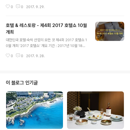
인터넷에서 시작된 3차 산업혁명을 지나 4차 혁명을 겪고
0
0
2017. 9. 29.
있다. 1차와 2차 산업혁명은 각각 증기기관 기반의 기계화,
전기에너지 기반의 대량화를 이뤄 육체노동을 보완했다.
반면에 3차는 컴퓨터와 인터넷 기반으로 디지털화를 이뤘
호텔 & 레스토랑 - 제4회 2017 호텔쇼 10월
고, 4차는 데이터, 사물인터넷, 인공지능 등을 기반으로 사
물, 사람, 공간이 세가지가 함께 연결되는 만물 초지능화의
개최
글 내용
산업혁명으로 1, 2차 산업혁명과는 달리 인간의 두뇌 기능
대한민국 호텔·숙박 산업의 모든 것 제4회 2017 호텔쇼 1
을 보완한 산업혁명이 시작된 것이다. 이에 빠르게 발전하
0월 개최 ‘2017 호텔쇼’ 개요 기간 : 2017년 10월 18일
는 기술에 따라 호텔산업은 어떠 한 방향으로 진화 중인지
(수)~21일(토) 4일간 장소 : 킨텍스 규모 : 150여 업체 50
살펴보고자 한다. 고객 Lifestyle의 변화 4차 혁명에 따른
0
0
2017. 9. 28.
0 부스 주최 : 호텔앤레스토랑 매거진, (주)미래전람 동시
기술발전은..
개최 : 「2017 카페 & 베이커리 페어」 부대행사 : 「2017 호
텔 & 레스토랑 산업전 컨퍼런스」 「디자이너스 객실 쇼룸」
「2017 와인 & 주류 특별전」 등 ‘노련미’란 그냥 나오는 것
이 아니다. 그간 쌓아온 노하우를 바탕으로 꾸준한 시간을
이 블로그 인기글
들여 빚어낸 결과물의 가치다. 올해로 26주년을 맞은 국내
유일 호텔산업 매거진, 호텔앤레스토랑과 20년 전시 경력
을 지닌 미래전람의 ‘노련미’를 한껏 살려 국내외 호텔 및
숙박, F&B 산업에 대한 최신..