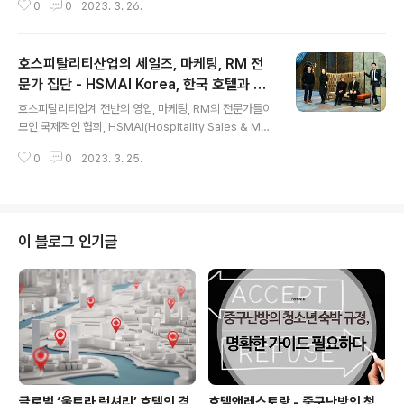
0
0
2023. 3. 26.
문에 고객은 내 집에 온 듯한 편안함을 즐길 수 있어야 하
고, 호텔은 고객의 요구와 성향을 빠르게 파악해 보다 나은
서비스를 구비해야 한다. 그리고 그렇게 만들기 위해서는
호스피탈리티산업의 세일즈, 마케팅, RM 전
원만한 인적서비스도 중요하지만 디지털 기반의 시스템 및
의사결정 기반을 갖추는 것도 필요하다. 이제는 수동이 아
문가 집단 - HSMAI Korea, 한국 호텔과 호
글 내용
니라 웹이나 애플리케이션으로 객실의 시스템을 제어할 수
텔리어들의 성장 도모하다
호스피탈리티업계 전반의 영업, 마케팅, RM의 전문가들이
있고, 정확한 데이터를 통해 고객의 취향을 분석, 추후 고객
모인 국제적인 협회, HSMAI(Hospitality Sales & Mar
이 만족하는 경험으로까지 확대 시키는 것이 가능한 세상
keting Association International)가 한국 챕터를 설
이기 때문이다. 이러한 측면에서 이번 지면에서는 빠르게
0
0
2023. 3. 25.
립했다. HSMAI는 비영리단체로서 호텔과 관련 파트너의
변해가고 있는 호텔 객실의 DT를..
비즈니스 개발 및 성장을 지원, RM, 마케팅, 판매 증진을
위한 툴과 인사이트, 전문지식을 제공하고자 관련 분야의
교육에 중점을 두고 있다. 한국 최초의 호스피탈리티산업
영업, 마케팅, RM 전문 국제 협회로서 인적 인프라를 연결
이 블로그 인기글
하고 지식을 공유하고자 네트워킹 플랫폼, HSMAI. 한국
챕터를 설립해 엔데믹 이후 새로운 국면에 접어든 한국 호
텔산업의 지속가능한 성장을 도모한다는 계획이다. 한국
호텔산업의 새로운 이정표, HSMAI 1927년에..
글로벌 ‘울트라 럭셔리’ 호텔의 격
호텔앤레스토랑 - 중구난방의 청