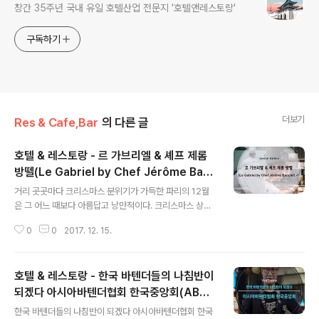
창간 35주년 국내 유일 호텔산업 전문지 '호텔앤레스토랑'
구독하기
더보기
Res & Cafe,Bar
의 다른 글
호텔 & 레스토랑 - 르 가브리엘 & 셰프 제롬
방뗄(Le Gabriel by Chef Jérôme Banc
글 내용
tel)-1
거리 곳곳마다 크리스마스 분위기가 가득한 파리의 12월
은 그 어느 때보다 아름답고 낭만적이다. 크리스마스 상점
들이 즐비하게 늘어진 축제분위기의 샹제리제 거리를 지나
0
0
2017. 12. 15.
면 갑자기 평화로운 아베뉴 가브리엘(Avenue Gabriel)
이 나타난다. 그리고 눈에 띄는 커다랗고 우아한 빨간 벨벳
커튼의 대문. 이곳은 지난 2015년 1월 새롭게 오픈하며 큰
호텔 & 레스토랑 - 한국 바텐더들의 나침반이
화제가 됐던 ‘호텔 라 레져브 파리(LaRéserve à Paris’)
다. 개인적으로 현대식의 거대하고 화려한 호텔들 보다 유
되겠다 아시아바텐더협회 한국중앙회(ABA
글 내용
럽피언 스타일의 아늑하고 우아한 스타일의 호텔들을 선호
KOREA)
한국 바텐더들의 나침반이 되겠다 아시아바텐더협회 한국