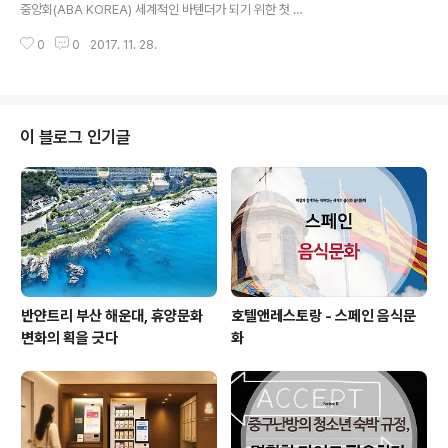
하는 필자에게 이곳은 마치 ‘파리 도심 속의 작은 파라다이
중앙회(ABA KOREA) 세계적인 바텐더가 되기 위한 첫 번
스’와도 같다. 호텔 구석구석에 배치돼 있는 대리석 벽난로
째 목표는 국내바텐더 대회다. 실력과 끼는 넘치지만 선보
앞에서 크리스마스 기분을 최고로 만끽할 수 있는 이 ‘도심
0
0
2017. 11. 28.
일 수 있는 자리가 없다면 무슨 소용일까. 이러한 안타까운
속 파라다이스..
일이 없도록 아시아바텐더협회 한국중앙회에서는 국내바
텐더 대회는 물론 대회에 우승하면 세계적인 바텐더 대회
에도 지원할 수 있도록 인재들을 양성하고 있다. 또한 칵테
일 교육을 필요로 하는 기관들과의 협약을 통해 바텐더들
이 블로그 인기글
의 재능기부, 새롭게 변화하고 있는 칵테일 트렌드에 맞춘
교재 개발 등에 주력한다. 바텐더라는 직업을 사랑하고, 그
들에게 보다 나은 환경을 만들어 주기 위해 노력하는 아시
아바텐더협회 한국중앙회의 양웅식 협회장을 만나 협회의
역할과 계획에 대해 물었다. 취재 김서해 기자 ..
반얀트리 부산 해운대, 휴양문화
호텔앤레스토랑 - 스페인 음식문
변화의 획을 긋다
화