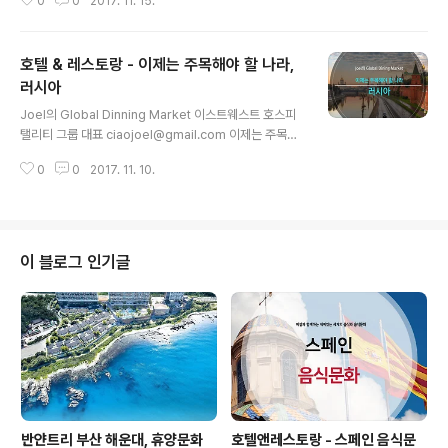
0
0
2017. 11. 15.
비스타 워커힐 서울로 재탄생하며 기존 올데이 다이닝 ‘키
친’이 있던 공간에 이탈리안 레스토랑 델 비노가 자리 잡았
다. 왠지 이름이 익숙하게 느껴진다면, 그 익숙함에 긴장을
호텔 & 레스토랑 - 이제는 주목해야 할 나라,
풀고 잠시 몸을 기대도 좋다. 그랜드 워커힐 서울에서 명성
을 잇던 델 비노가 비스타 워커힐 서울로 새 둥지를 틀었기
러시아
글 내용
때문이다. 탁 트인 오픈주방에서 볼 수 있는 셰프의 화려한
Joel의 Global Dinning Market 이스트웨스트 호스피
스킬과 실키한 와인의 감촉이 부드러운 선율처럼 흐르는
탤리티 그룹 대표 ciaojoel@gmail.com 이제는 주목해
곳. 정통 이탈리안 음식과 300여 종의 와인, 여기에 더해
야 할 나라, 러시아 얼마 전, 사모 펀드 투자 프로젝트를 위
한강을 병풍으로 두른 전망이 델 비노의 명성을 실감케 한
0
0
2017. 11. 10.
해 열흘 간 러시아 본사에 출장을 다녀왔다. 러시아에 방문
다. 취재 노혜영 ..
한 것은 이번이 처음이었으나, 짧은 기간 동안에도 러시아
외식시장과 소비자들의 매력을 발견할 수 있었다. 러시아
는 일부는 유럽인, 일부는 아시아인이 머무는 곳으로 다양
한 식량문화의 조화를 엿볼 수 있는 나라다. 필자가 찾은 주
이 블로그 인기글
요 발견 사항을 소개하도록 한다. 현재 러시아 경제는 201
4년부터 2016년까지의 불황으로부터 매우 정체돼 있는
상태이나, 올해를 들어 조금씩 회복하고 있다. 이들의 경기
는 주로 석유 및 가스 가격의 하락, 그로인한 루블화가치 절
하, ..
반얀트리 부산 해운대, 휴양문화
호텔앤레스토랑 - 스페인 음식문