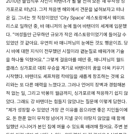
2010년 졸업직후 자신이 바텐더가 될 줄 전혀 모른 채 무작정 싱
가포르로 떠났다. 그저 처음엔 해외에서 견문을 넓혀보자고 떠나
온 길. 그녀는 첫 직장이었던 ‘City Space’ 레스토랑에서 웨이트
리스로 일하던 중, 바 매니저의 눈에 들어 바텐더의 세계에 입문했
다. “여성들만 근무하던 규모가 작은 레스토랑이었기에 들어갈 수
있었던 것 같아요. 우연히 바 매니저님의 눈에든 것도 행운이죠. 당
시 바에 대한 지식이 전무했던 시절이라 곁눈질로 배워가며 기술
을 하나둘 익혔어요.” 그렇게 걸음마를 떼던 중, 매니저님의 월드
클래스 싱가포르 대회 우승을 계기로 바텐더의 꿈을 더욱 키우기
시작했다. 바텐더도 셰프처럼 칵테일을 새롭게 창조하는 것에 요
리와는 또 다른 매력을 느꼈다고. 그러나 언어의 장벽과 경험해본
적 없는 일, 그리고 박봉의 월급까지, 싱가포르에 적응하기 쉽지 않
았다. 그래도 강 바텐더는 힘들지 않았냐는 질문에 이렇게 답한다.
“제가 성장할 수 있었던 가장 큰 이유를 꼽으라면 좋은 지인들이에
요. 돈 한푼 없이 무작정 넘어가 지낼 곳이 마땅치 않았을 때 함께
일했던 시니어가 본인 집에 머물 수 있도록 배려해 줬어요. 주변 분