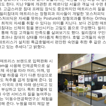
도 한다. 지난 9월에 개관한 르 메르디앙 서울은 객실 내 수면
다. 고급스러운 침대 프레임 장식도 중요하지만 매트리스의 질을
씰리침대의 매트리스는 정형외과 의사들이 개발한 ‘포스처피딕 Pos
처피딕은 자세를 뜻하는 Posture와 정형외과를 뜻하는 Ortho
최적의 자세를 취할 수 있다는 의미를 지닌다. 보다 건강한 매
리침대는 신체의 힘을 분산시키는 고밀도 폼으로 구성했다. 씰리
 통해 직접 고객들의 만족도를 살펴보기도 했다. 씰리침대 구민
효과나 침대의 상태를 까다롭게 확인한다. 호텔 고객들의 숙면 
리 매트리스가 설치된 특급호텔에서 편안한 숙면을 취한 후 같은 
고 있는 추세다.”고 밝혔다.
매트리스 브랜드로 입력완화 시
 System을 사용해 인제공학으로 설
인체 곡선을 따라 머리, 어깨, 엉
위별 하중을 각기 다른 탄성으로
 척추를 곱게 정렬해 준다. 엄
 미국의 규제 아래 생산되고 있
부상하고 있다. 특히 호텔에 있
라 수면 서비스의 질을 높여주는
는 ‘이동수면공학연구소’ 체험을
해 준다. 누웠을 때의 체압 분