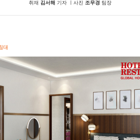
취재
김서해
기자 ㅣ사진
조무경
팀장
 침대