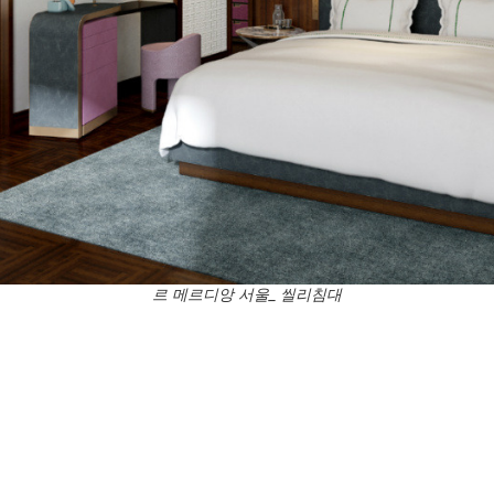
르 메르디앙 서울_ 씰리침대