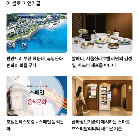
서는 변호사, 격투기 파이터 그리고 바다에 특화한 숙박시
이 블로그 인기글
설을 전개하는 비즈니스 맨인 호리텟페이(堀哲平)의 UMI
TO를 소개하고자 한다. 기사 전문은 홈페이지 기사를 통
해 확인할 수 있습니다. 더욱 자세한 내용을 원하시면 아래
기사를 클릭해 보세요. [호텔앤레스토랑] [전복선의 Hosp
itality Management ..
반얀트리 부산 해운대, 휴양문화
발베니, 서울신라호텔 라연의 김성
변화의 획을 긋다
일, 차도영 셰프를 만나다
호텔앤레스토랑 - 스페인 음식문
산하정보기술이 제시하는 스마트
화
호스피탈리티의 새로운 기준