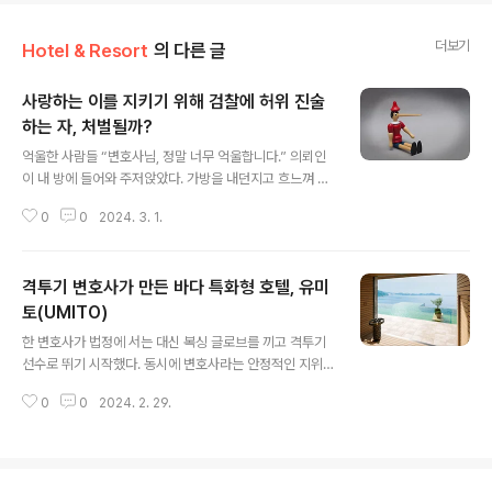
더보기
Hotel & Resort
의 다른 글
사랑하는 이를 지키기 위해 검찰에 허위 진술
하는 자, 처벌될까?
글 내용
억울한 사람들 “변호사님, 정말 너무 억울합니다.” 의뢰인
이 내 방에 들어와 주저앉았다. 가방을 내던지고 흐느껴 울
었다. 쓰던 서면작업을 멈추고 옆에 가서 섰다. 그리고 울음
0
0
2024. 3. 1.
이 그칠 때까지 기다렸다. 변호사는 듣는 직업이다. 그는 전
직 국정원 출신 일용직 노동자였다. 국정원에서 언제까지
일했는지 묻자 국정원이라 말해줄 수 없다고 했다. 지금은
격투기 변호사가 만든 바다 특화형 호텔, 유미
사정이 있어 노동판을 전전하지만 사실은 중동의 부호들과
중국 청유항아리를 거래한다고 했다. 중동 사람이 왜 한국
토(UMITO)
글 내용
사람에게 중국 청자를 사느냐고 물으니 “변호사님도 삼채
한 변호사가 법정에 서는 대신 복싱 글로브를 끼고 격투기
항아리(三彩)에 관심이 있느냐”고 되묻는다. 듣기만 했다.
선수로 뛰기 시작했다. 동시에 변호사라는 안정적인 지위
기사 전문은 홈페이지 기사를 통해 확인할 수 있습니다. 더
를 활용해 대출을 받아 부동산 개발 및 투자에도 뛰어들었
욱 자세한 내용을 원하시면 아래 기사를 클릭해 보세요.
0
0
2024. 2. 29.
다. 그렇게 시작한 부동산 투자는 6년이라는 짧은 시간에
[호텔앤레스토랑] [남기엽 변..
250억 원이라는 수익으로 이어졌고, 지금 변호사는 격투
기 시합에 나가면서 ‘바다’에 특화한 UMITO라는 별장형
호텔 비즈니스로 새로운 바람을 일으키고 있다. 이번 호에