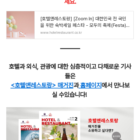
세요.
[호텔앤레스토랑] [Zoom In] 대한민국 전 국민
을 위한 숙박세일 페스타 - 모두의 축제(Festa)
가 되기
www.hotelrestaurant.co.kr
호텔과 외식, 관광에 대한 심층적이고 다채로운 기사
들은
<호텔앤레스토랑> 매거진
과
홈페이지
에서 만나보
실 수있습니다!