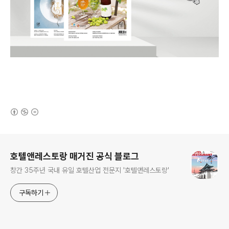
(새창열림)
로그 정보
호텔앤레스토랑 매거진 공식 블로그
창간 35주년 국내 유일 호텔산업 전문지 '호텔앤레스토랑'
구독하기