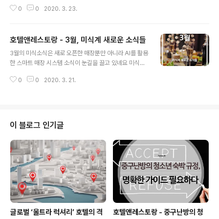
술을 적극 수용하고, 도서 국가의 환경 요소인 테루아에 맞
0
0
2020. 3. 23.
게 고품질의 우롱차를 생산해 세계인들의 입맛을 사로잡았
다. 이번 호에서는 우롱차 강국, 타이완에 대해 알아보자.
열강들의 침탈 속에 태동한 티의 역사 중국 본토에서 동해
호텔앤레스토랑 - 3월, 미식계 새로운 소식들
안으로 약 150km 지점에 위치한 조그만 섬나라 타이완. 1
글 내용
6세기에는 서양인으로서는 포르투갈 인이 처음 발견한 뒤,
3월의 미식소식은 새로 오픈한 매장뿐만 아니라 AI를 활용
‘아름답다’는 뜻으로 ‘포르모사(Formosa)’라 불렀다. 당
한 스마트 매장 시스템 소식이 눈길을 끌고 있네요 미식계
시 서구 열강들은 티 문화가 상류층을 상대로 급속히 퍼지
소식과 함께해보겠습니다! ***홈페이지 바로가기*** htt
기 시작하면서 중국과의 티 무역도 점차 경쟁에 불이 붙기
0
0
2020. 3. 21.
ps://beat.dalkomm.com ***홈페이지 바로가기***
시작했다. 중국에서 유럽으로 가는 해상 길목에 위치한 타
www.cheiljemyunso.co.kr ***홈페이지 바로가기**
이완은 티 무역선들의 중요 경..
* www.gucci.com ***홈페이지 바로가기*** www.s
gdinehill.co.kr 글 : 이양우 / 디자인 : 강은아
이 블로그 인기글
글로벌 ‘울트라 럭셔리’ 호텔의 격
호텔앤레스토랑 - 중구난방의 청