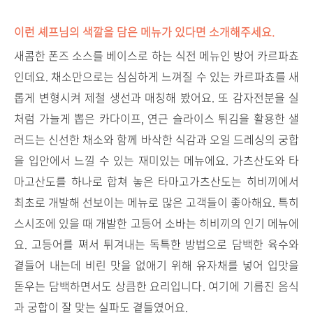
이런 셰프님의 색깔을 담은 메뉴가 있다면 소개해주세요.
새콤한 폰즈 소스를 베이스로 하는 식전 메뉴인 방어 카르파쵸
인데요. 채소만으로는 심심하게 느껴질 수 있는 카르파쵸를 새
롭게 변형시켜 제철 생선과 매칭해 봤어요. 또 감자전분을 실
처럼 가늘게 뽑은 카다이프, 연근 슬라이스 튀김을 활용한 샐
러드는 신선한 채소와 함께 바삭한 식감과 오일 드레싱의 궁합
을 입안에서 느낄 수 있는 재미있는 메뉴에요. 가츠산도와 타
마고산도를 하나로 합쳐 놓은 타마고가츠산도는 히비끼에서
최초로 개발해 선보이는 메뉴로 많은 고객들이 좋아해요. 특히
스시조에 있을 때 개발한 고등어 소바는 히비끼의 인기 메뉴에
요. 고등어를 쪄서 튀겨내는 독특한 방법으로 담백한 육수와
곁들어 내는데 비린 맛을 없애기 위해 유자채를 넣어 입맛을
돋우는 담백하면서도 상큼한 요리입니다. 여기에 기름진 음식
과 궁합이 잘 맞는 실파도 곁들였어요.