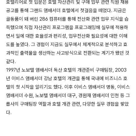
호텔리어로 첫 입문은 호텔 자산관리 및 구매 업무 관련 직원 채용
공고를
통해 그랜드 앰배서더 호텔에서 첫걸음을 떼었다. 지금은
골동품이 돼 버린
286 컴퓨터를 통해 전산화 관련 업무 지식을 습
득했으며 직접 자산관리 프
로그램을 프로그래밍해 실무에 적용하
면서 일에 대한 효율성과 편리성, 업무
전산화 필요성에 대한 이해
도를 높였다. 그 경험이 지금도 실무에서 체계적으
로 분석하고 효
과적인 출력물을 생산하는 사고방식으로 전환되는 계기가 됐
던 것
같다.
1997년 노보텔 앰배서더 독산 호텔의 개관준비 구매팀장, 2003
년 이비스 앰
배서더 강남 호텔의 개관을 통해 국내에 비즈니스 호
텔의 첫 시작을 알리기도
했다. 이후 이비스 앰배서더 명동, 이비스
앰배서더 수원, 노보텔 앰배서더 대
구, 경원재 앰배서더 인천 등 그
룹사의 구매팀장 역할과 호텔 개관 관련, 다양
한 실무 경험을 쌓았
다.