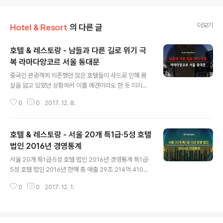
더보기
Hotel & Resort
의 다른 글
호텔 & 레스토랑 - 남들과 다른 길로 위기 극
복 라마다앙코르 서울 동대문
글 내용
중국인 관광객에 의존했던 많은 호텔들이 사드로 인해 몸
살을 앓고 있었던 상황에서 이를 예견이라도 한 듯 미리부
터 부대시설을 갖추고 내국인 관광객을 위한 이벤트를 마
0
0
2017. 12. 8.
련하며 이들의 비중을 높이고 있었던 호텔이 있다. 바로 라
마다 앙코르 서울 동대문. 부동산개발회사를 운영하며 웨
딩 컨벤션까지 성공적으로 안착시키고 현재 라마다앙코르
호텔 & 레스토랑 - 서울 20개 특1급·5성 호텔
서울 동대문 외 2개의 호텔을 운영하고 있는 임상황 회장
을 만나 위기 극복의 노하우를 들어봤다. 부대시설, 호텔의
법인 2016년 경영통계
글 내용
중장기적 경쟁력 임상황 회장이 자신있게 말하는 라마다앙
서울 20개 특1급·5성 호텔 법인 2016년 경영통계 특1급·
코르 서울 동대문의 장점. 바로 여느 비즈니스호텔에 없는
5성 호텔 법인 2016년 한해 총 매출 29조 214억 4100
부대시설이다. “라마다앙코르 서울 동대문은 지하 6층까
만 원으로 2015년 총 매출 27조 9181억 5400만 원 대
지 있습니다. 처음 지하 6층까지 땅을 판다고 하니 주변의
0
0
2017. 12. 1.
비 1조 7354억 3100만 원 늘어 본지는 금융감독원에 제
많은 이들이 비용도 많이 들고 방을 하나라도 더..
출된 감사보고서를 토대로 서울시내 특1급·5성 호텔 법인
20곳과 특2급·4성 호텔 법인 35곳의 2016년 경영통계
를 집계해 정리했다.(특2급·4성 호텔 법인은 12월호에 게