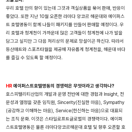
우리 호텔 만의 향이 있는데 그것과 객실상품을 묶어 판매, 반응이
좋았다. 또한 지난 10월 오픈한 라마다 앙코르 해운대와 에이퍼스
트
호텔명동이 함께 나들이 패키지를 만들어 판매할 예정이다. 우
리 호
텔과 청계천이 가까운데 많은 고객들이 청계천에 나가 발을
담그고
싶지만 그 다음 처리상의 문제로 망설이곤 하신다. 따라서
등산매트
와 스포츠타월을 제공해 자유롭게 청계천을, 해운대 바다
를 즐길 수
있도록 할 예정이다.
HR
에이퍼스트호텔명동의 경쟁력은 무엇이라고 생각하나?
호스피탤리티산업의 개발과 운영 전반에 대한 경험과 Insight, 전
문
성과 열정을 갖춘 임직원, Sincerity(진실한 마음), Sympathy
(공감
하고 이해하는 마음), Service(헌신하는 마음)으로 대표되
는 조직 문
화. 이것은 스타일로프트글로벌의 경쟁력이다. 에이퍼
스트호텔명동은
물론 라마다앙코르해운대 호텔 및 향후 오픈할 호