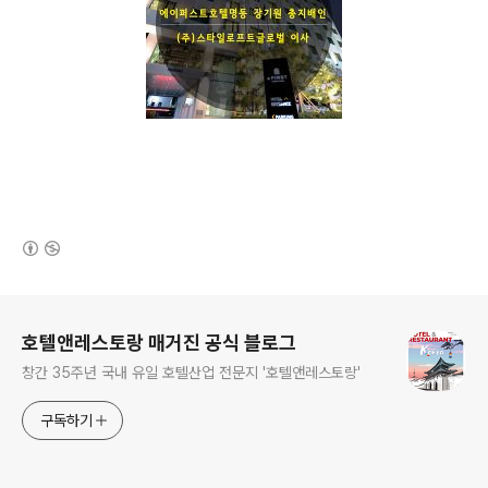
(새창열림)
로그 정보
호텔앤레스토랑 매거진 공식 블로그
창간 35주년 국내 유일 호텔산업 전문지 '호텔앤레스토랑'
구독하기