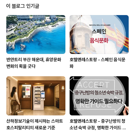
재 예정) 호텔마다 공시 과목이 달라 명확히 나타나 있거나
이 블로그 인기글
확인된 곳만 게재했으며 명기돼 있지 않은 호텔은 공란으
로 남겨뒀다. 우선 매출액, 매출원가, 매출총이익, 판관비를
하나의 표로 정리했고 영업이익(손실), 영업외수익, 영업외
비용, 경상이익, 당기순이익(손실)을 따로 분리해 정리..
반얀트리 부산 해운대, 휴양문화
호텔앤레스토랑 - 스페인 음식문
변화의 획을 긋다
화
산하정보기술이 제시하는 스마트
호텔앤레스토랑 - 중구난방의 청
호스피탈리티의 새로운 기준
소년 숙박 규정, 명확한 가이드 필
요하다