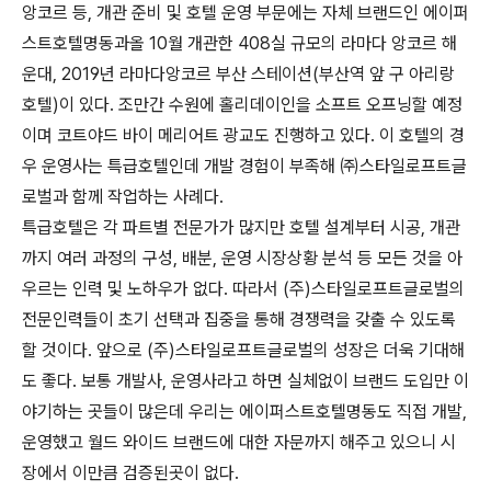
앙코르 등, 개
관 준비 및 호텔 운영 부문에는 자체 브랜드인 에이퍼
스트호텔명동과
올 10월 개관한 408실 규모의 라마다 앙코르 해
운대, 2019년 라마다
앙코르 부산 스테이션(부산역 앞 구 아리랑
호텔)이 있다. 조만간 수
원에 홀리데이인을 소프트 오프닝할 예정
이며 코트야드 바이 메리어
트 광교도 진행하고 있다. 이 호텔의 경
우 운영사는 특급호텔인데 개
발 경험이 부족해 ㈜스타일로프트글
로벌과 함께 작업하는 사례다.
특급호텔은 각 파트별 전문가가 많지만 호텔 설계부터 시공, 개관
까지
여러 과정의 구성, 배분, 운영 시장상황 분석 등 모든 것을 아
우르는
인력 및 노하우가 없다. 따라서 (주)스타일로프트글로벌의
전문인력
들이 초기 선택과 집중을 통해 경쟁력을 갖출 수 있도록
할 것이다.
앞으로 (주)스타일로프트글로벌의 성장은 더욱 기대해
도 좋다. 보통
개발사, 운영사라고 하면 실체없이 브랜드 도입만 이
야기하는 곳들이
많은데 우리는 에이퍼스트호텔명동도 직접 개발,
운영했고 월드 와이
드 브랜드에 대한 자문까지 해주고 있으니 시
장에서 이만큼 검증된
곳이 없다.