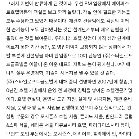
그래서 이번에 합류하게 된 것이다. 우선 PM 입장에서 에이퍼
스
트호텔명동의 객실을 보고 깜짝 놀랐다. 객실 안에 필요한 기
능을
모두 수용하고 있었기 때문이다. 재건축 건물임에도 객실의 이
러
한 순기능이 모두 담아냈다는 것은 설계단계부터 매우 심혈을 기
울
였다는 것을 보여준다.
우리나라 호텔 산업이 아직 성장 단계에
이르지 못한 기간 동안, 또
영업이익이 보장되지 않는 상황에서 개
발 부분에 컨설팅을 하며 한
업종으로 10여 년동안 (주)스타일로프
트글로벌을 이끌어 온 이훈 대
표의 저력도 높이 평가한다. 여기에
나의 실무 운영경험, 기술이 시너
지를 낼 수 있을 것 같다.
(주)스타일로프트글로벌에 대해 좀더 설명하면 2007년에 창립, 1
0년
간 호텔 개발에서 운영 전 과정에 경력을 쌓아온 호텔전문기업
이다.
호텔 컨설팅, 운영사 도입 지원, 설계 및 시공자문, 개관 준비
지원,
운영 대행 등의 사업을 진행하고 있으며 주요 실적으로는 컨
설팅 부
문의 경우 포시즌스 호텔 서울, 콘래드 서울, 반얀트리 클럽
&스파 서
울, 쉐라톤 서울 디큐브시티 호텔, 파라다이스시티 등이,
브랜드 도입
부문에서는 포시즌스, 메리어트, 홀리데이 인, 라마다