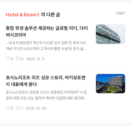
더보기
Hotel & Resort
의 다른 글
통합 위생 솔루션 제공하는 글로벌 리더, 다이
버시코리아
글 내용
- 국내 위생산업의 혁신적 리더로 입지 강화 전 세계 100
개국 약 9만 6000개의 고객사에 통합 위생 및 관리 솔루
션을 제공하는 다이버시(Diversey)가 글로벌 6위의 화학
0
0
2025. 11. 3.
기업 솔레니스(Solenis)와의 합병을 계기로 한국 시장에
서의 새로운 도약을 본격화하고 있다. 이번 합병을 통해 양
사의 기술력과 포트폴리오가 통합되면서, 다이버시코리아
호시노리조트 리츠 성공 스토리, 아키모토켄
(Diversey Korea)는 제품·서비스·운영 전반의 경쟁력을
강화하고, 변화하는 시장 환경 속에서 지속가능한 성장 기
지 대표에게 묻다
글 내용
반을 구축하는 데 주력하고 있다. 한때 국내 위생 솔루션 시
호시노리조트의 성장을 이끄는 원동력은 무엇일까? 이 질
장의 선두주자로 자리했던 다이버시코리아는 코로나 시기
문에 대한 답은 라는 필자의 책에서 언급한 대로 멀티태스
를 거치며 잠시 숨 고르기를 했지만, 이번 합병을 통해 본사
크, 플랫한 조직 문화, 그리고 매력회의 등을 들 수 있다. 그
의 전폭적인 지지를 받으며, 다시 한 번 글로벌 리더로서의
0
1
2025. 10. 30.
러나 책에서 자세히 소개하지 않은 또 하나의 중요한 요인
입지를 공고히..
이 있으니, 그것은 바로 소유와 경영의 분리라는 원칙에 기
반을 둔 ‘호시노리조트 리츠(REITs)’다. 호시노리조트 리
츠 투자법인의 대표이자, 호시노리조트자산운용 대표인 아