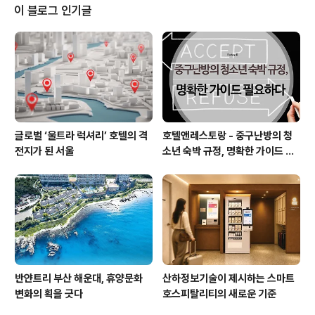
키모토 켄지 사장을 만나 리츠의 성장 스토리와 앞으로의
이 블로그 인기글
전망에 대해 들어봤다. 호시노리조트 리츠의 토대가 된 재
생사업2조 원이 넘는 자산을 운용하는 호시노리조트 리츠
법인의 대표를 만난다는 것은 호시노 요시하루 호시노리조
트 대표를 만나는 것보다 더 긴장되는 일이었다. 호시노야
가루이자와를 비롯한 호시노리조트 시..
글로벌 ‘울트라 럭셔리’ 호텔의 격
호텔앤레스토랑 - 중구난방의 청
전지가 된 서울
소년 숙박 규정, 명확한 가이드 필
요하다
반얀트리 부산 해운대, 휴양문화
산하정보기술이 제시하는 스마트
변화의 획을 긋다
호스피탈리티의 새로운 기준