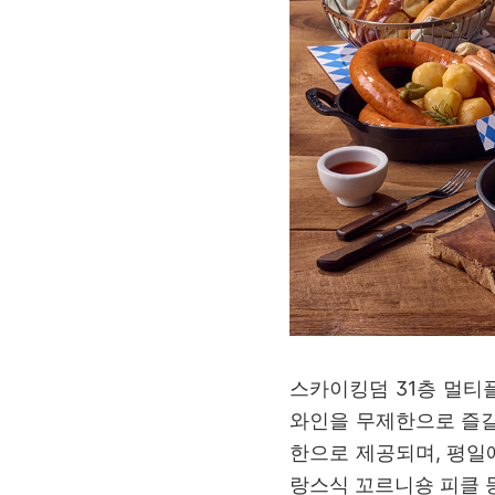
스카이킹덤 31층 멀티플렉
와인을 무제한으로 즐길
한으로 제공되며, 평일
랑스식 꼬르니숑 피클 등