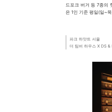
드포크 버거 등 7종의
은 1인 기준 평일(일~목)
파크 하얏트 서울
더 팀버 하우스 X DS &